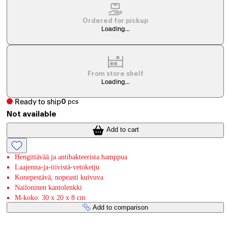
Ordered for pickup
Loading...
From store shelf
Loading...
Ready to ship
0
pcs
Not available
Add to cart
Hengittävää ja antibakteerista hamppua
Laajenna-ja-tiivistä-vetoketju
Konepestävä, nopeasti kuivuva
Nailoninen kantolenkki
M-koko: 30 x 20 x 8 cm
Add to comparison