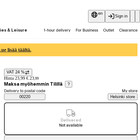
en
Sign in
ies & Leisure
1-hour delivery
For Business
Outlet
Clearance
Guides and articles
Vaihtokauppa
Services
Latest
e lisää täältä.
VAT 24 %
Price details
Hinta 23,99 €.
23
,
99
Maksa myöhemmin Tilillä
?
Select order method
Delivery to postal code
My store
Saatavuustiedot
00220
Helsinki store
Delivered
Not available