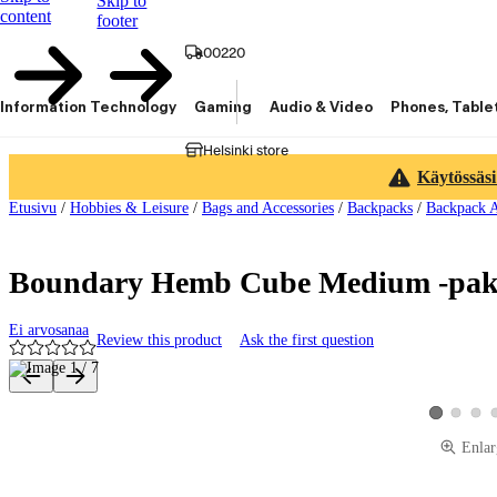
Skip to
content
footer
00220
Information Technology
Gaming
Audio & Video
Phones, Table
Helsinki store
Käytössäsi
Etusivu
/
Hobbies & Leisure
/
Bags and Accessories
/
Backpacks
/
Backpack A
Boundary Hemb Cube Medium -pak
Ei arvosanaa
Review this product
Ask the first question
Product images and videos
View produ
View 
View produc
Enlar