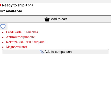
Ready to ship
0
pcs
ot available
Add to cart
Laadukasta PU-nahkaa
Antimikrobipinnoite
Korttipaikka RFID-suojalla
Magneettikansi
Add to comparison
Payment services