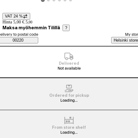
View product image 2
View product image 3
View product image 4
View product image 5
View product image 6
View product image 1
VAT 24 %
Price details
Hinta 5,00 €.
5
,
00
Maksa myöhemmin Tilillä
?
elect order method
elivery to postal code
My sto
Saatavuustiedot
00220
Helsinki store
Delivered
Not available
Ordered for pickup
Loading...
From store shelf
Loading...