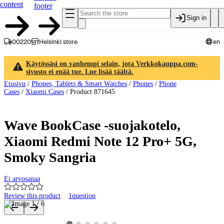
content
footer
Sign in
00220
Helsinki store
en
Käytössäsi on vanhempi selain, jota Verkkokauppa.com-
sivusto ei enää tue. Lue lisää täältä.
Etusivu
/
Phones, Tablets & Smart Watches
/
Phones
/
Phone
Cases
/
Xiaomi Cases
/
Product 871645
Wave BookCase -suojakotelo,
Xiaomi Redmi Note 12 Pro+ 5G,
Smoky Sangria
Ei arvosanaa
Review this product
1
question
Product images and videos