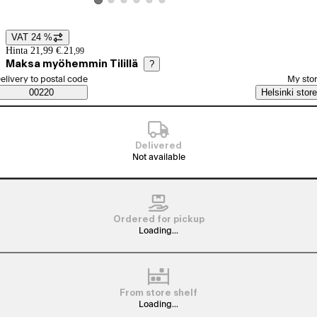
View product image 2
View product image 3
View product image 4
View product image 5
View product image 6
View product image 1
VAT 24 %
Price details
Hinta 21,99 €.
21
,
99
Maksa myöhemmin Tilillä
?
elect order method
elivery to postal code
My sto
Saatavuustiedot
00220
Helsinki store
Delivered
Not available
Ordered for pickup
Loading...
From store shelf
Loading...