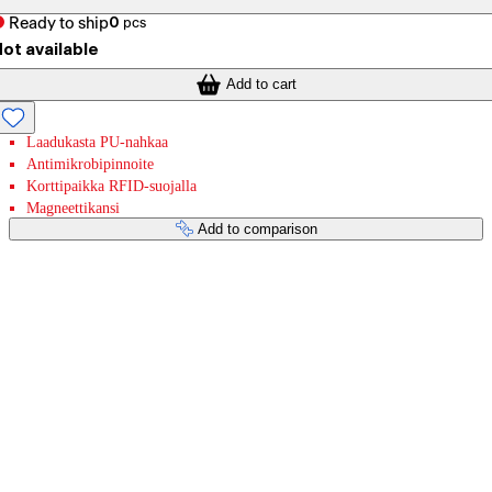
Ready to ship
0
pcs
ot available
Add to cart
Laadukasta PU-nahkaa
Antimikrobipinnoite
Korttipaikka RFID-suojalla
Magneettikansi
Add to comparison
Payment services