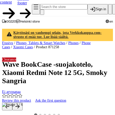
content
footer
Sign in
00220
Helsinki store
en
Käytössäsi on vanhempi selain, jota Verkkokauppa.com-
sivusto ei enää tue. Lue lisää täältä.
Etusivu
/
Phones, Tablets & Smart Watches
/
Phones
/
Phone
Cases
/
Xiaomi Cases
/
Product 871258
Clearance
Wave BookCase -suojakotelo,
Xiaomi Redmi Note 12 5G, Smoky
Sangria
Ei arvosanaa
Review this product
Ask the first question
Product images and videos