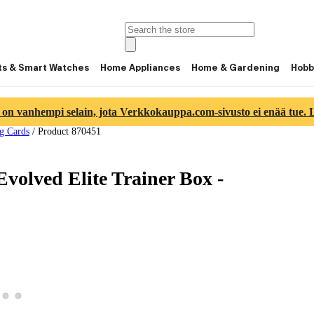
ts & Smart Watches
Home Appliances
Home & Gardening
Hobb
 on vanhempi selain, jota Verkkokauppa.com-sivusto ei enää tue. Lu
g Cards
/
Product 870451
Evolved Elite Trainer Box -
w product image 2
View product image 3
View product image 4
roduct image 1