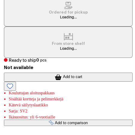
Ordered for pickup
Loading...
From store shelf
Loading...
Ready to ship
0
pcs
Not available
Add to cart
Kouluttajan aloituspakkaus
Sisältää kortteja ja pelimerkkejä
Kätevä säilytyslaatikko
Sarja: SV2
Ikäsuositus: yli 6-vuotiaille
Add to comparison