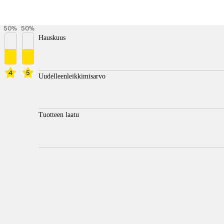
50
%
50
%
Hauskuus
4
5
Uudelleenleikkimisarvo
Tuotteen laatu