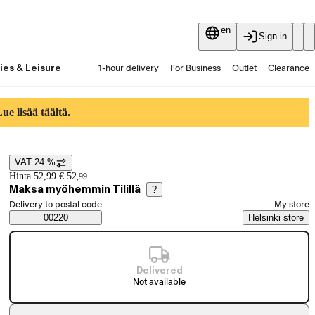
en
Sign in
ies & Leisure
1-hour delivery
For Business
Outlet
Clearance
Guides and articles
Vaihtokauppa
Services
Latest
e lisää täältä.
VAT 24 %
Price details
Hinta 52,99 €.
52
,
99
Maksa myöhemmin Tilillä
?
Select order method
Delivery to postal code
My store
Saatavuustiedot
00220
Helsinki store
Delivered
Not available