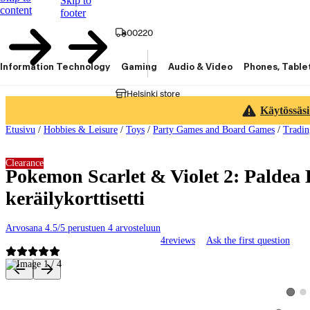
Skip to
content
footer
00220
Information Technology
Gaming
Audio & Video
Phones, Table
Helsinki store
Käytössäsi
Etusivu
/
Hobbies & Leisure
/
Toys
/
Party Games and Board Games
/
Tradin
Clearance
Pokemon Scarlet & Violet 2: Paldea 
keräilykorttisetti
Arvosana 4.5/5 perustuen 4 arvosteluun
4
reviews
Ask the first question
Product images and videos
Vie
View p