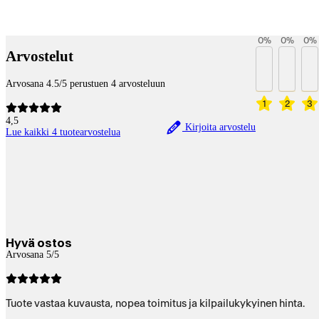
Payment services
0
%
0
%
0
%
Arvostelut
Arvosana 4.5/5 perustuen 4 arvosteluun
1
2
3
4,5
Kirjoita arvostelu
Lue kaikki 4 tuotearvostelua
Hyvä ostos
Arvosana 5/5
Tuote vastaa kuvausta, nopea toimitus ja kilpailukykyinen hinta.