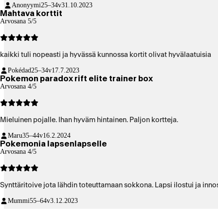
Anonyymi
25–34v
31.10.2023
Mahtava korttit
Arvosana 5/5
kaikki tuli nopeasti ja hyvässä kunnossa kortit olivat hyvälaatuisia
Pokédad
25–34v
17.7.2023
Pokemon paradox rift elite trainer box
Arvosana 4/5
Mieluinen pojalle. Ihan hyväm hintainen. Paljon kortteja.
Maru
35–44v
16.2.2024
Pokemonia lapsenlapselle
Arvosana 4/5
Synttäritoive jota lähdin toteuttamaan sokkona. Lapsi ilostui ja innos
Mummi
55–64v
3.12.2023