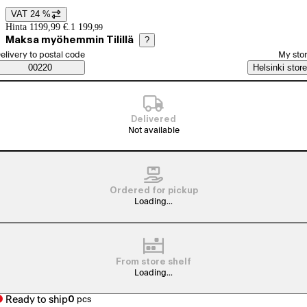
VAT 24 %
Price details
Hinta 1199,99 €.
1 199
,
99
Maksa myöhemmin Tilillä
?
elect order method
elivery to postal code
My sto
Saatavuustiedot
00220
Helsinki store
Delivered
Not available
Ordered for pickup
Loading...
From store shelf
Loading...
Ready to ship
0
pcs