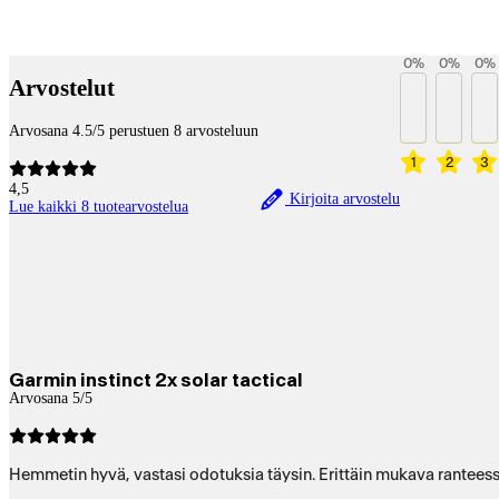
Payment services
0
%
0
%
0
%
Arvostelut
Arvosana 4.5/5 perustuen 8 arvosteluun
1
2
3
4,5
Kirjoita arvostelu
Lue kaikki 8 tuotearvostelua
Garmin instinct 2x solar tactical
Arvosana 5/5
Hemmetin hyvä, vastasi odotuksia täysin. Erittäin mukava ranteessa