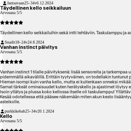
Jantsavaan
25–34v
6.12.2024
Täydellinen kello seikkailuun
Arvosana 5/5
Täydellinen kello seikkailuihin sekä intti tehtäviin. Taskulamppu ja a
Snadit
18–24v
24.8.2024
Vanhan instinct päivitys
Arvosana 5/5
Vanhan instinct 1 tilalle päivityksenä: lisää sensoreita ja tarkempaa
pidemmällä aikavälillä. Erittäin tyytyväinen, on todellakin tuntunut
Hieman isompi kuin vanha kello, mutta ei kuitenkaan onneksi mikään 
Samat tärkeät ominaisuudet kuten herätyskello ja ajastimet löytyy ed
Isoin yllätys ja plussa koko kellossa itselle oli taskulamppu! Yllättä
Kesää odotellessa että pääsee näkemään miten akun kesto lisääntyy
asteikolle.
purkkikebab
25–34v
20.1.2024
Kello
Arvosana 5/5