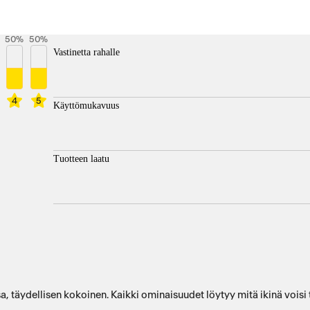
50
%
50
%
Vastinetta rahalle
4
5
Käyttömukavuus
Tuotteen laatu
, täydellisen kokoinen. Kaikki ominaisuudet löytyy mitä ikinä voisi