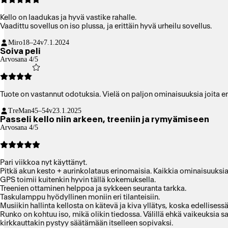
Kello on laadukas ja hyvä vastike rahalle.
Vaadittu sovellus on iso plussa, ja erittäin hyvä urheilu sovellus.
Miro
18–24v
7.1.2024
Soiva peli
Arvosana 4/5
Tuote on vastannut odotuksia. Vielä on paljon ominaisuuksia joita en
TreMan
45–54v
23.1.2025
Passeli kello niin arkeen, treeniin ja rymyämiseen
Arvosana 4/5
Pari viikkoa nyt käyttänyt.
Pitkä akun kesto + aurinkolataus erinomaisia. Kaikkia ominaisuuksia 
GPS toimii kuitenkin hyvin tällä kokemuksella.
Treenien ottaminen helppoa ja sykkeen seuranta tarkka.
Taskulamppu hyödyllinen moniin eri tilanteisiin.
Musiikin hallinta kellosta on kätevä ja kiva yllätys, koska edellisess
Runko on kohtuu iso, mikä olikin tiedossa. Välillä ehkä vaikeuksia saada istumaan omaan ranteeseen. T
kirkkauttakin pystyy säätämään itselleen sopivaksi.