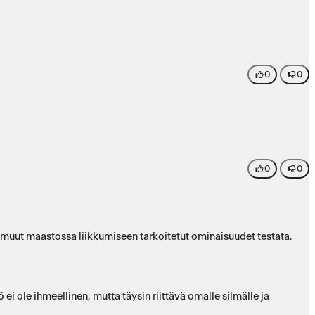
0
0
0
0
ja muut maastossa liikkumiseen tarkoitetut ominaisuudet testata.