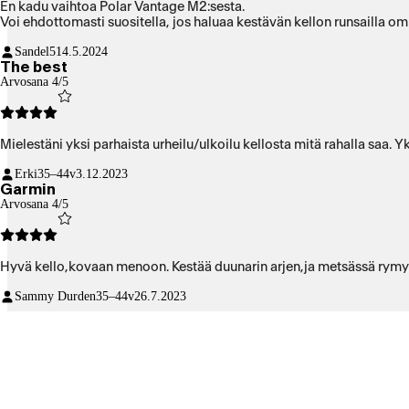
En kadu vaihtoa Polar Vantage M2:sesta.
Voi ehdottomasti suositella, jos haluaa kestävän kellon runsailla omi
Sandel5
14.5.2024
The best
Arvosana 4/5
Mielestäni yksi parhaista urheilu/ulkoilu kellosta mitä rahalla saa.
Erki
35–44v
3.12.2023
Garmin
Arvosana 4/5
Hyvä kello,kovaan menoon. Kestää duunarin arjen,ja metsässä rymy
Sammy Durden
35–44v
26.7.2023