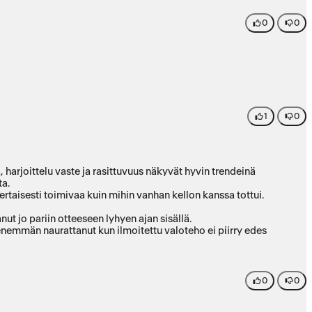
0
0
1
0
, harjoittelu vaste ja rasittuvuus näkyvät hyvin trendeinä
ta.
rtaisesti toimivaa kuin mihin vanhan kellon kanssa tottui.
nut jo pariin otteeseen lyhyen ajan sisällä.
emmän naurattanut kun ilmoitettu valoteho ei piirry edes
0
0