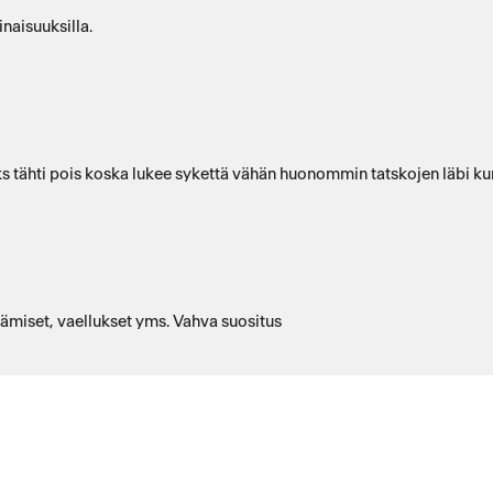
naisuuksilla.
 Yks tähti pois koska lukee sykettä vähän huonommin tatskojen läbi ku
ämiset, vaellukset yms. Vahva suositus