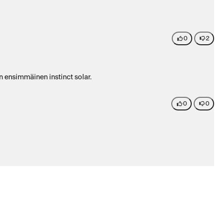
0
2
n ensimmäinen instinct solar.
0
0