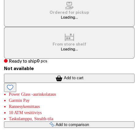
Ordered for pickup
Loading...
From store shelf
Loading...
Ready to ship
0
pcs
Not available
Add to cart
Power Glass -aurinkolataus
Garmin Pay
Rannesykemittaus
10 ATM vesitiiviys
Taskulamppu, Stealth-tila
Add to comparison