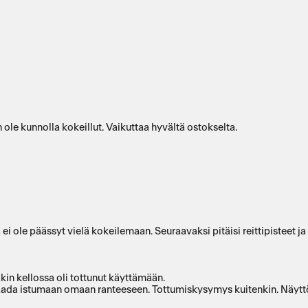
 ole kunnolla kokeillut. Vaikuttaa hyvältä ostokselta.
ei ole päässyt vielä kokeilemaan. Seuraavaksi pitäisi reittipisteet 
äkin kellossa oli tottunut käyttämään.
ottumiskysymys kuitenkin. Näyttö ei ole ihmeellinen, mutta täysin riittävä omalle silmälle ja