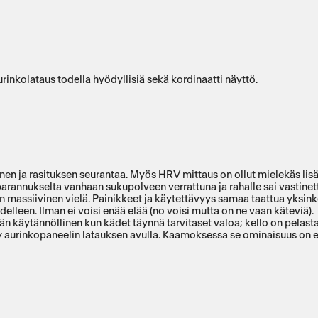
urinkolataus todella hyödyllisiä sekä kordinaatti näyttö.
 unen ja rasituksen seurantaa. Myös HRV mittaus on ollut mielekäs lisä
 parannukselta vanhaan sukupolveen verrattuna ja rahalle sai vastinet
massiivinen vielä. Painikkeet ja käytettävyys samaa taattua yksinke
elleen. Ilman ei voisi enää elää (no voisi mutta on ne vaan käteviä).
vän käytännöllinen kun kädet täynnä tarvitaset valoa; kello on pelasta
 aurinkopaneelin latauksen avulla. Kaamoksessa se ominaisuus on en