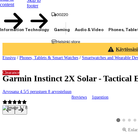
Skip to
content
footer
00220
Information Technology
Gaming
Audio & Video
Phones, Table
Helsinki store
Käytössäsi
Etusivu
/
Phones, Tablets & Smart Watches
/
Smartwatches and Wearable Dev
Clearance
Garmin Instinct 2X Solar - Tactical 
Arvosana 4.5/5 perustuen 8 arvosteluun
8
reviews
1
question
Product images and videos
View product 
View pro
Vie
View product 
Enlar