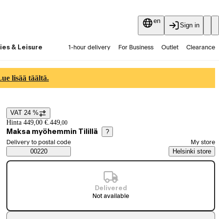
en
Sign in
ies & Leisure
1-hour delivery
For Business
Outlet
Clearance
Guides and articles
Vaihtokauppa
Services
Latest
e lisää täältä.
VAT 24 %
Price details
Hinta 449,00 €.
449
,
00
Maksa myöhemmin Tilillä
?
Select order method
Delivery to postal code
My store
Saatavuustiedot
00220
Helsinki store
Delivered
Not available