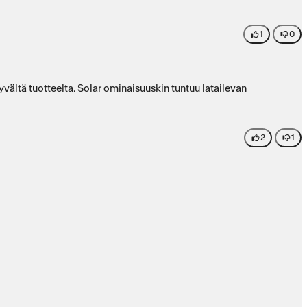
1
0
ältä tuotteelta. Solar ominaisuuskin tuntuu latailevan
2
1