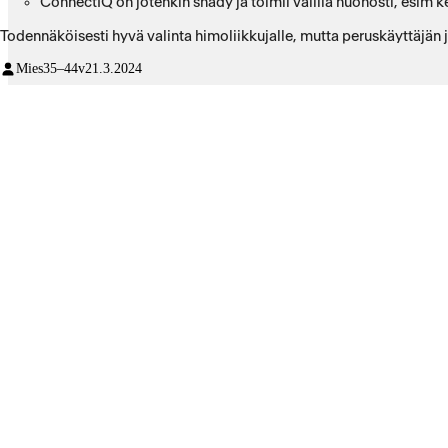
ConnectIQ on jotenkin shady ja toimii välillä huonosti, esim 
Todennäköisesti hyvä valinta himoliikkujalle, mutta peruskäyttäjän 
Mies
35–44v
21.3.2024