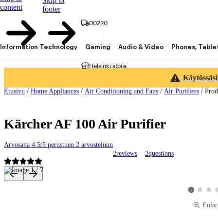
Skip to
content
footer
00220
Information Technology
Gaming
Audio & Video
Phones, Table
Helsinki store
Käytössäsi
Etusivu
/
Home Appliances
/
Air Conditioning and Fans
/
Air Purifiers
/
Prod
Kärcher AF 100 Air Purifier
Arvosana 4.5/5 perustuen 2 arvosteluun
2
reviews
2
questions
Product images and videos
View produ
View 
View produc
Enlar