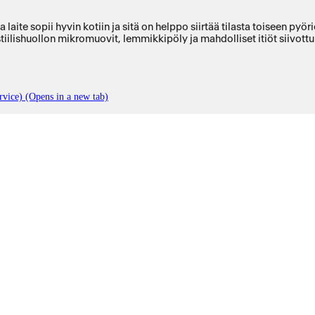
sopii hyvin kotiin ja sitä on helppo siirtää tilasta toiseen pyörien avulla. 
tiilishuollon mikromuovit, lemmikkipöly ja mahdolliset itiöt siivott
rvice) (Opens in a new tab)