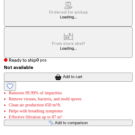
Ordered for pickup
Loading...
From store shelf
Loading...
Ready to ship
0
pcs
Not available
Add to cart
Removes 99.99% of impurities
Remove viruses, bacteria, and mold spores
Clean air production 650 m³/h
Helps with breathing symptoms
Effective filtration up to 87 m²
Add to comparison