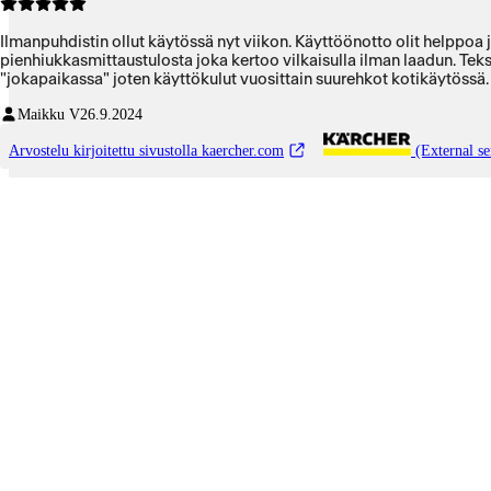
Ilmanpuhdistin ollut käytössä nyt viikon. Käyttöönotto olit helppoa ja laite 
pienhiukkasmittaustulosta joka kertoo vilkaisulla ilman laadun. Teks
"jokapaikassa" joten käyttökulut vuosittain suurehkot kotikäytössä.
Maikku V
26.9.2024
Arvostelu kirjoitettu sivustolla kaercher.com
(External se