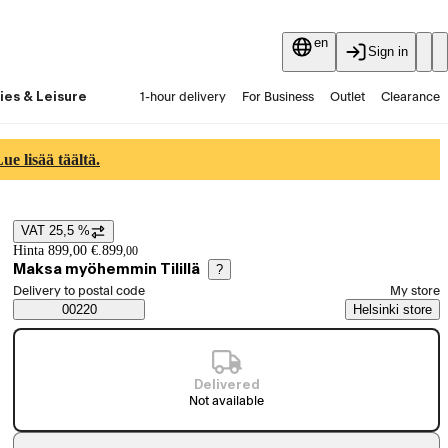
en
Sign in
ies & Leisure
1-hour delivery
For Business
Outlet
Clearance
Guides and articles
Vaihtokauppa
Services
Latest
e lisää täältä.
VAT 25,5 %
Price details
Hinta 899,00 €.
899
,
00
Maksa myöhemmin Tilillä
?
Select order method
Delivery to postal code
My store
Saatavuustiedot
00220
Helsinki store
Delivered
Not available