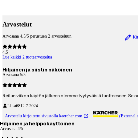
Payment services
Arvostelut
Arvosana 4.5/5 perustuen 2 arvosteluun
Kir
4,5
Lue kaikki 2 tuotearvostelua
Hiljainen ja siistin näköinen
Arvosana 5/5
Reilun viikon käytön jälkeen olemme tyytyväisiä tuotteeseen. Se on 
Liisa68
12.7.2024
Arvostelu kirjoitettu sivustolla kaercher.com
(External s
Hiljainen ja helppokäyttöinen
Arvosana 4/5