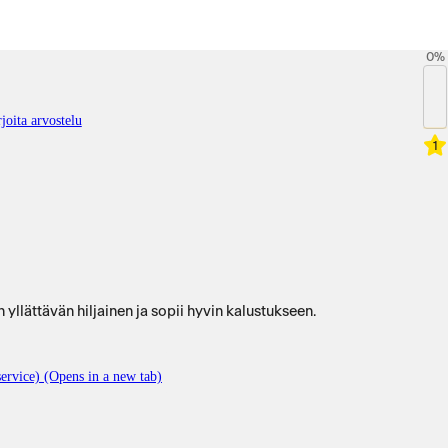
0
%
joita arvostelu
1
yllättävän hiljainen ja sopii hyvin kalustukseen.
ervice) (Opens in a new tab)