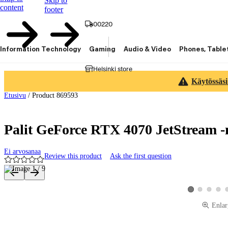
Skip to
content
footer
00220
Information Technology
Gaming
Audio & Video
Phones, Table
Helsinki store
Käytössäsi
Etusivu
/
Product 869593
Palit GeForce RTX 4070 JetStream -
Ei arvosanaa
Review this product
Ask the first question
Product images and videos
View product ima
View produ
View 
View product im
Enlar