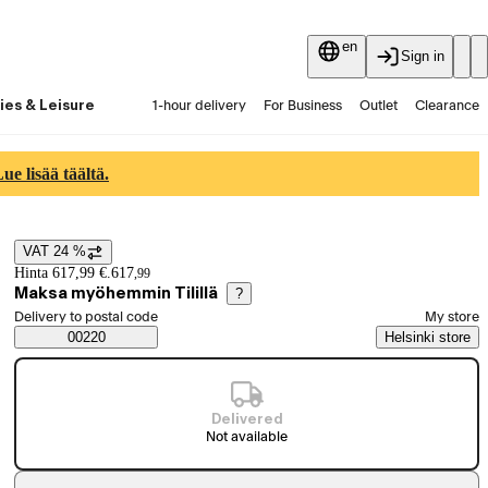
en
Sign in
ies & Leisure
1-hour delivery
For Business
Outlet
Clearance
Guides and articles
Vaihtokauppa
Services
Latest
e lisää täältä.
VAT 24 %
Price details
Hinta 617,99 €.
617
,
99
Maksa myöhemmin Tilillä
?
Select order method
Delivery to postal code
My store
Saatavuustiedot
00220
Helsinki store
Delivered
Not available