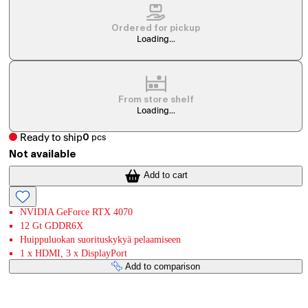
Ordered for pickup
Loading...
From store shelf
Loading...
Ready to ship
0
pcs
Not available
Add to cart
NVIDIA GeForce RTX 4070
12 Gt GDDR6X
Huippuluokan suorituskykyä pelaamiseen
1 x HDMI, 3 x DisplayPort
Add to comparison