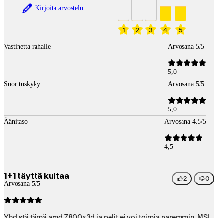
Kirjoita arvostelu
1
2
3
4
5
Vastinetta rahalle
Arvosana 5/5
5,0
Suorituskyky
Arvosana 5/5
5,0
Äänitaso
Arvosana 4.5/5
4,5
1+1 täyttä kultaa
2
0
Arvosana 5/5
Yhdistä tämä amd 7800x3d ja pelit ei voi toimia paremmin. MSI