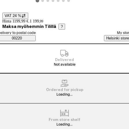
View product image 2
View product image 3
View product image 4
View product image 5
View product image 6
View product image 7
View product image 1
VAT 24 %
Price details
Hinta 1199,99 €.
1 199
,
99
Maksa myöhemmin Tilillä
?
elect order method
elivery to postal code
My sto
Saatavuustiedot
00220
Helsinki store
Delivered
Not available
Ordered for pickup
Loading...
From store shelf
Loading...