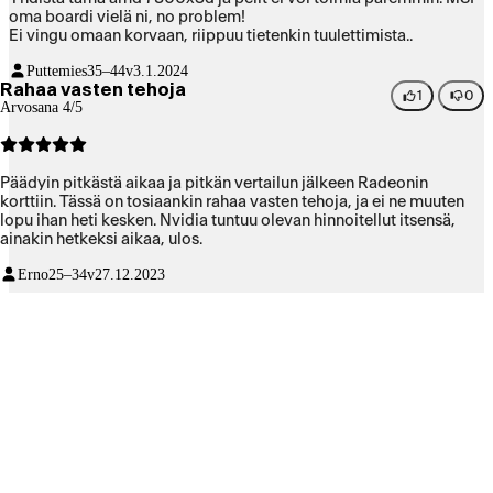
oma boardi vielä ni, no problem!
Ei vingu omaan korvaan, riippuu tietenkin tuulettimista..
Puttemies
35–44v
3.1.2024
Rahaa vasten tehoja
1
0
Arvosana 4/5
Päädyin pitkästä aikaa ja pitkän vertailun jälkeen Radeonin
korttiin. Tässä on tosiaankin rahaa vasten tehoja, ja ei ne muuten
lopu ihan heti kesken. Nvidia tuntuu olevan hinnoitellut itsensä,
ainakin hetkeksi aikaa, ulos.
Erno
25–34v
27.12.2023