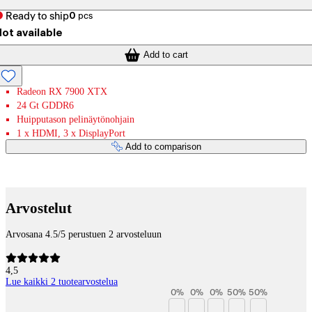
Ready to ship
0
pcs
ot available
Add to cart
Radeon RX 7900 XTX
24 Gt GDDR6
Huipputason pelinäytönohjain
1 x HDMI, 3 x DisplayPort
Add to comparison
Payment services
Arvostelut
Arvosana 4.5/5 perustuen 2 arvosteluun
4,5
Lue kaikki 2 tuotearvostelua
0
%
0
%
0
%
50
%
50
%