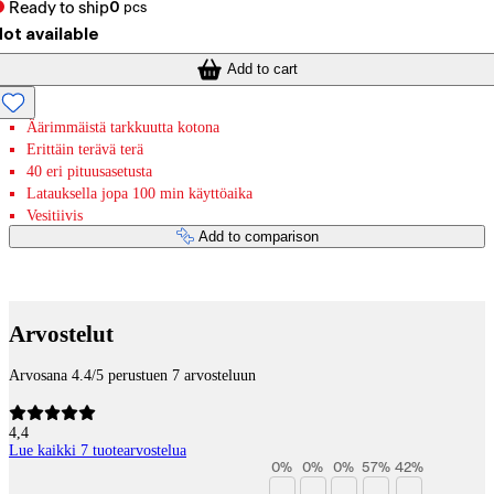
Ready to ship
0
pcs
ot available
Add to cart
Äärimmäistä tarkkuutta kotona
Erittäin terävä terä
40 eri pituusasetusta
Latauksella jopa 100 min käyttöaika
Vesitiivis
Add to comparison
Payment services
Arvostelut
Arvosana 4.4/5 perustuen 7 arvosteluun
4,4
Lue kaikki 7 tuotearvostelua
0
%
0
%
0
%
57
%
42
%