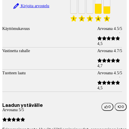
Kirjoita arvostelu
1
2
3
4
5
Käyttömukavuus
Arvosana 4.5/5
4,5
Vastinetta rahalle
Arvosana 4.7/5
4,7
Tuotteen laatu
Arvosana 4.5/5
4,5
Laadun ystävälle
0
0
Arvosana 5/5