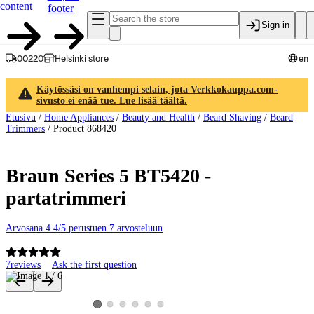
content
footer
Sign in
00220
Helsinki store
en
Käytössäsi on vanhempi selain, jota Verkkokauppa.com-
sivusto ei enää tue. Lue lisää täältä.
Etusivu
/
Home Appliances
/
Beauty and Health
/
Beard Shaving
/
Beard
Trimmers
/
Product 868420
Braun Series 5 BT5420 -
partatrimmeri
Arvosana 4.4/5 perustuen 7 arvosteluun
7
reviews
Ask the first question
Product images and videos
View product image 2
View product image 3
View product image 4
View product image 5
View product image 6
View product image 1