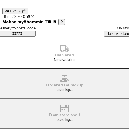
VAT 24 %
Price details
Hinta 59,90 €.
59
,
90
Maksa myöhemmin Tilillä
?
elect order method
elivery to postal code
My sto
Saatavuustiedot
00220
Helsinki store
Delivered
Not available
Ordered for pickup
Loading...
From store shelf
Loading...