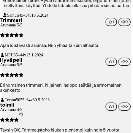
Erinomainen tuote. Hyvät säätöominaisuudet, ergonominen joten
miellyttävä käyttää. Yhdellä latauksella saa pitkään siistiä partaa
Samuli
45–54v
19.5.2024
Trimmeri
1
0
Arvosana 5/5
Ajaa loistavasti asiansa. Niin ylhäältä kuin alhaalta.
MPH
35–44v
13.1.2024
Hyvä peli
1
0
Arvosana 5/5
Erinomainen trimmeri, hiljainen, helppo säätää ja erinomainen
akunkesto.
Teemu50
55–64v
30.5.2023
toimii
1
0
Arvosana 4/5
Täysin OK. Trimmausteho hiukan pienempi kuin noin 5 vuotta