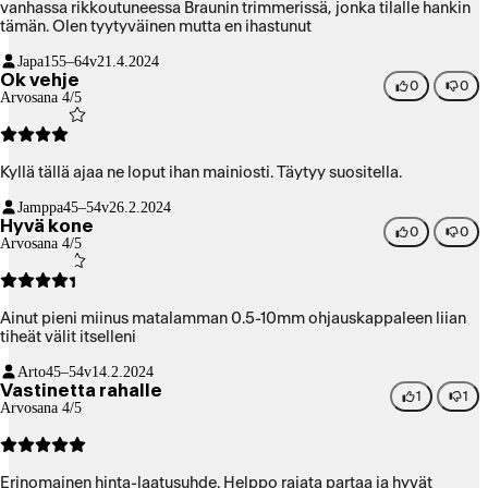
vanhassa rikkoutuneessa Braunin trimmerissä, jonka tilalle hankin
tämän. Olen tyytyväinen mutta en ihastunut
Japa1
55–64v
21.4.2024
Ok vehje
0
0
Arvosana 4/5
Kyllä tällä ajaa ne loput ihan mainiosti. Täytyy suositella.
Jamppa
45–54v
26.2.2024
Hyvä kone
0
0
Arvosana 4/5
Ainut pieni miinus matalamman 0.5-10mm ohjauskappaleen liian
tiheät välit itselleni
Arto
45–54v
14.2.2024
Vastinetta rahalle
1
1
Arvosana 4/5
Erinomainen hinta-laatusuhde. Helppo rajata partaa ja hyvät