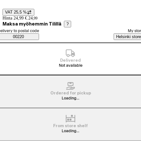
VAT 25,5 %
Price details
Hinta 24,99 €.
24
,
99
Maksa myöhemmin Tilillä
?
elect order method
elivery to postal code
My sto
Saatavuustiedot
00220
Helsinki store
Delivered
Not available
Ordered for pickup
Loading...
From store shelf
Loading...