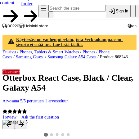
content
footer
Sign in
00220
Helsinki store
en
Käytössäsi on vanhempi selain, jota Verkkokauppa.com-
sivusto ei enää tue. Lue lisää täältä.
Etusivu
/
Phones, Tablets & Smart Watches
/
Phones
/
Phone
Cases
/
Samsung Cases
/
Samsung Galaxy A54 Cases
/
Product 868243
Clearance
Otterbox React Case, Black / Clear,
Galaxy A54
Arvosana 5/5 perustuen 1 arvosteluun
1
review
Ask the first question
Product images and videos
View product image 2
View product image 3
View product image 4
View product image 5
View product image 1