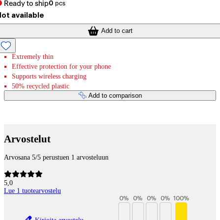
Ready to ship
0
pcs
ot available
Add to cart
Extremely thin
Effective protection for your phone
Supports wireless charging
50% recycled plastic
Add to comparison
Payment services
Arvostelut
Arvosana 5/5 perustuen 1 arvosteluun
5,0
Lue 1 tuotearvostelu
0
%
0
%
0
%
0
%
100
%