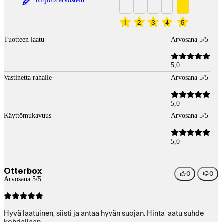
Kirjoita arvostelu
1
2
3
4
5
Tuotteen laatu
Arvosana 5/5
5,0
Vastinetta rahalle
Arvosana 5/5
5,0
Käyttömukavuus
Arvosana 5/5
5,0
Otterbox
0
0
Arvosana 5/5
Hyvä laatuinen, siisti ja antaa hyvän suojan. Hinta laatu suhde
kohdallaan.