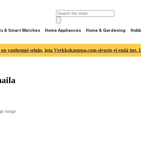
ts & Smart Watches
Home Appliances
Home & Gardening
Hobb
 on vanhempi selain, jota Verkkokauppa.com-sivusto ei enää tue. Lu
aila
ge image