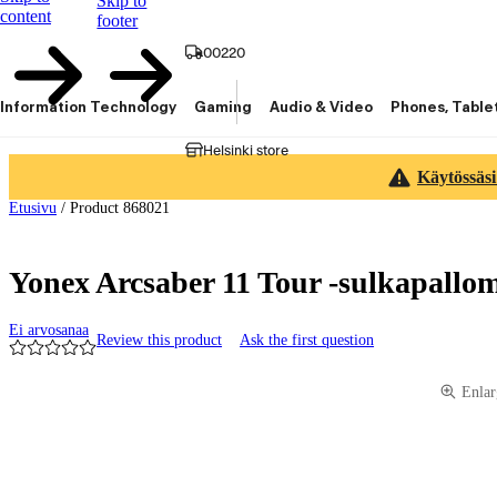
Skip to
content
footer
00220
Information Technology
Gaming
Audio & Video
Phones, Table
Helsinki store
Käytössäsi
Etusivu
/
Product 868021
Yonex Arcsaber 11 Tour -sulkapallom
Ei arvosanaa
Review this product
Ask the first question
Product images and videos
Enlar