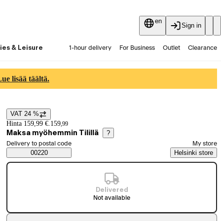
en
Sign in
ies & Leisure
1-hour delivery
For Business
Outlet
Clearance
Guides and articles
Vaihtokauppa
Services
Latest
e lisää täältä.
VAT 24 %
Price details
Hinta 159,99 €.
159
,
99
Maksa myöhemmin Tilillä
?
Select order method
Delivery to postal code
My store
Saatavuustiedot
00220
Helsinki store
Delivered
Not available