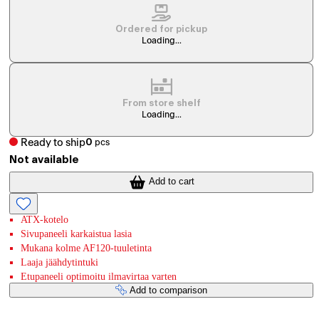
Ordered for pickup
Loading...
From store shelf
Loading...
Ready to ship
0
pcs
Not available
Add to cart
ATX-kotelo
Sivupaneeli karkaistua lasia
Mukana kolme AF120-tuuletinta
Laaja jäähdytintuki
Etupaneeli optimoitu ilmavirtaa varten
Add to comparison