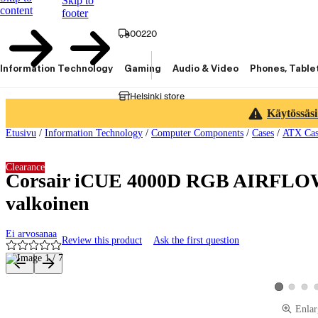
Skip to
content
footer
00220
Information Technology
Gaming
Audio & Video
Phones, Table
Helsinki store
Käytössäsi
Etusivu
/
Information Technology
/
Computer Components
/
Cases
/
ATX Cas
Clearance
Corsair iCUE 4000D RGB AIRFLOW 
valkoinen
Ei arvosanaa
Review this product
Ask the first question
Product images and videos
View produ
View 
View produc
Enlar