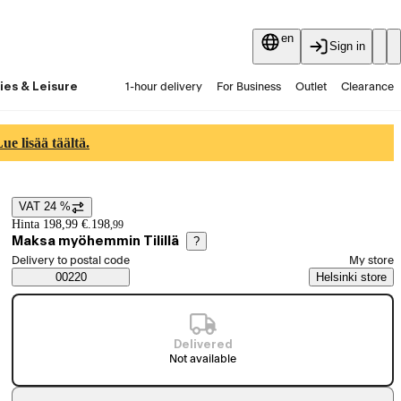
en
Sign in
ies & Leisure
1-hour delivery
For Business
Outlet
Clearance
Guides and articles
Vaihtokauppa
Services
Latest
e lisää täältä.
VAT 24 %
Price details
Hinta 198,99 €.
198
,
99
Maksa myöhemmin Tilillä
?
Select order method
Delivery to postal code
My store
Saatavuustiedot
00220
Helsinki store
Delivered
Not available