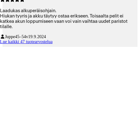
Laadukas alkuperäisohjain.
Hiukan tyyris ja akku täytyy ostaa erikseen. Toisaalta pelit ei
katkea akun loppumiseen vaan voi vain vaihtaa uudet paristot
tilalle.
Juppe
45–54v
19.9.2024
Lue kaikki 47 tuotearvostelua