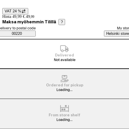
VAT 24 %
Price details
Hinta 49,99 €.
49
,
99
Maksa myöhemmin Tilillä
?
elect order method
elivery to postal code
My sto
Saatavuustiedot
00220
Helsinki store
Delivered
Not available
Ordered for pickup
Loading...
From store shelf
Loading...