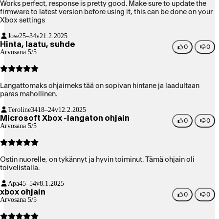
Works perfect, response is pretty good. Make sure to update the
firmware to latest version before using it, this can be done on your
Xbox settings
Jose
25–34v
21.2.2025
Hinta, laatu, suhde
0
0
Arvosana 5/5
Langattomaks ohjaimeks tää on sopivan hintane ja laadultaan
paras mahollinen.
Teroline34
18–24v
12.2.2025
Microsoft Xbox -langaton ohjain
0
0
Arvosana 5/5
Ostin nuorelle, on tykännyt ja hyvin toiminut. Tämä ohjain oli
toivelistalla.
Apa
45–54v
8.1.2025
xbox ohjain
0
0
Arvosana 5/5