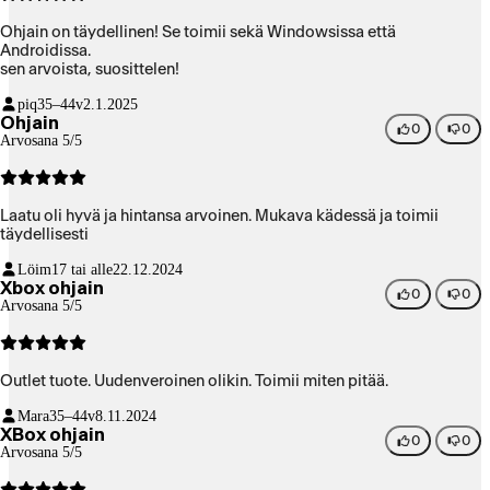
Ohjain on täydellinen! Se toimii sekä Windowsissa että
Androidissa.
sen arvoista, suosittelen!
piq
35–44v
2.1.2025
Ohjain
0
0
Arvosana 5/5
Laatu oli hyvä ja hintansa arvoinen. Mukava kädessä ja toimii
täydellisesti
Löim
17 tai alle
22.12.2024
Xbox ohjain
0
0
Arvosana 5/5
Outlet tuote. Uudenveroinen olikin. Toimii miten pitää.
Mara
35–44v
8.11.2024
XBox ohjain
0
0
Arvosana 5/5