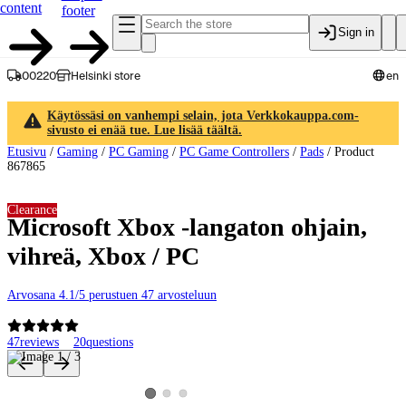
content
footer
Sign in
00220
Helsinki store
en
Käytössäsi on vanhempi selain, jota Verkkokauppa.com-
sivusto ei enää tue. Lue lisää täältä.
Etusivu
/
Gaming
/
PC Gaming
/
PC Game Controllers
/
Pads
/
Product
867865
Clearance
Microsoft Xbox -langaton ohjain,
vihreä, Xbox / PC
Arvosana 4.1/5 perustuen 47 arvosteluun
47
reviews
20
questions
Product images and videos
View product image 2
View product image 3
View product image 1