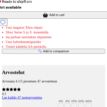
Ready to ship
0
pcs
ot available
Add to cart
Uusi langaton Xbox-ohjain
Xbox Series S ja X -konsoleille
Jaa parhaat suoritukset ohjaimesta
Uusi hybridisuuntapainike
Toimii kahdella AA-paristolla
Add to comparison
Payment services
Arvostelut
Arvosana 4.1/5 perustuen 47 arvosteluun
4,1
Lue kaikki 47 tuotearvostelua
4
%
4
%
10
%
34
%
46
%