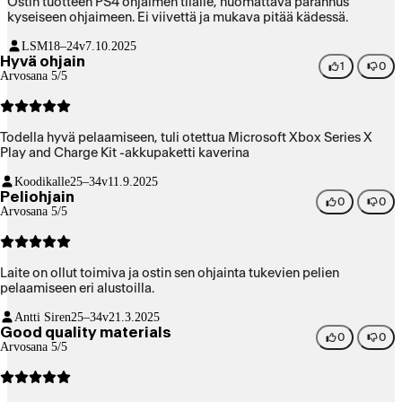
Ostin tuotteen PS4 ohjaimen tilalle, huomattava parannus
kyseiseen ohjaimeen. Ei viivettä ja mukava pitää kädessä.
LSM
18–24v
7.10.2025
Hyvä ohjain
1
0
Arvosana 5/5
Todella hyvä pelaamiseen, tuli otettua Microsoft Xbox Series X
Play and Charge Kit -akkupaketti kaverina
Koodikalle
25–34v
11.9.2025
Peliohjain
0
0
Arvosana 5/5
Laite on ollut toimiva ja ostin sen ohjainta tukevien pelien
pelaamiseen eri alustoilla.
Antti Siren
25–34v
21.3.2025
Good quality materials
0
0
Arvosana 5/5