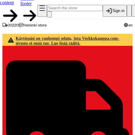
content
footer
Sign in
00220
Helsinki store
en
Käytössäsi on vanhempi selain, jota Verkkokauppa.com-
sivusto ei enää tue. Lue lisää täältä.