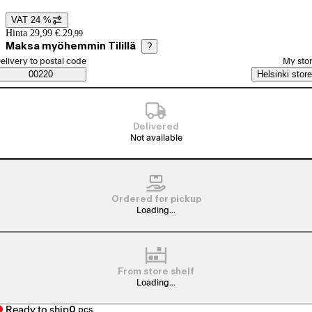
VAT 24 %
Price details
Hinta 29,99 €.
29
,
99
Maksa myöhemmin Tilillä
?
elect order method
elivery to postal code
My sto
Saatavuustiedot
00220
Helsinki store
Delivered
Not available
Ordered for pickup
Loading...
From store shelf
Loading...
Ready to ship
0
pcs