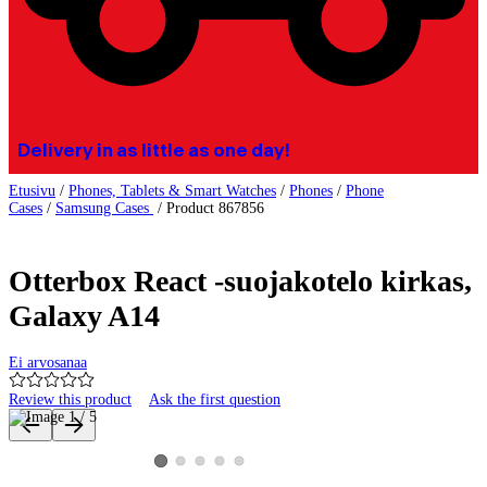
Delivery in as little as one day!
Etusivu
/
Phones, Tablets & Smart Watches
/
Phones
/
Phone
Cases
/
Samsung Cases
/
Product 867856
Otterbox React -suojakotelo kirkas,
Galaxy A14
Ei arvosanaa
Review this product
Ask the first question
Product images and videos
View product image 2
View product image 3
View product image 4
View product image 5
View product image 1