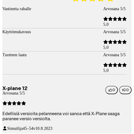
Vastinetta rahalle
Arvosana 5/5
5,0
Käyttömukavuus
Arvosana 5/5
5,0
Tuotteen laatu
Arvosana 5/5
5,0
X-plane 12
0
0
Arvosana 5/5
Edellisiä versioita pelanneena voi sanoa että X-Plane saaga
paranee versio versiolta.
Simuilija
45–54v
10.8.2023