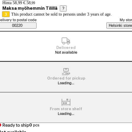
Price details
Hinta 58,99 €.
58
,
99
Maksa myöhemmin Tilillä
?
3
This product cannot be sold to persons under 3 years of age.
elect order method
elivery to postal code
My sto
Saatavuustiedot
00220
Helsinki store
Delivered
Not available
Ordered for pickup
Loading...
From store shelf
Loading...
Ready to ship
0
pcs