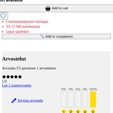
ot available
Add to cart
Lentosimulaattorien kuningas
Yli 17 000 lentokenttää
Upeat sääefektit
Add to comparison
Payment services
Arvostelut
Arvosana 5/5 perustuen 1 arvosteluun
5,0
Lue 1 tuotearvostelu
0
%
0
%
0
%
0
%
100
%
Kirjoita arvostelu
1
2
3
4
5