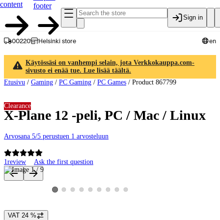
content
footer
Sign in
00220
Helsinki store
en
Käytössäsi on vanhempi selain, jota Verkkokauppa.com-
sivusto ei enää tue. Lue lisää täältä.
Etusivu
/
Gaming
/
PC Gaming
/
PC Games
/
Product 867799
Clearance
X-Plane 12 -peli, PC / Mac / Linux
Arvosana 5/5 perustuen 1 arvosteluun
1
review
Ask the first question
Product images and videos
View product image 2
View product image 3
View product image 4
View product image 5
View product image 6
View product image 7
View product image 8
View product image 9
View product image 1
VAT 24 %