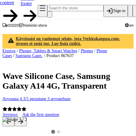
content
footer
Sign in
00220
Helsinki store
en
Käytössäsi on vanhempi selain, jota Verkkokauppa.com-
sivusto ei enää tue. Lue lisää täältä.
Etusivu
/
Phones, Tablets & Smart Watches
/
Phones
/
Phone
Cases
/
Samsung Cases
/
Product 867637
Wave Silicone Case, Samsung
Galaxy A14 4G, Transparent
Arvosana 4.3/5 perustuen 3 arvosteluun
3
reviews
Ask the first question
Product images and videos
View product image 2
View product image 1