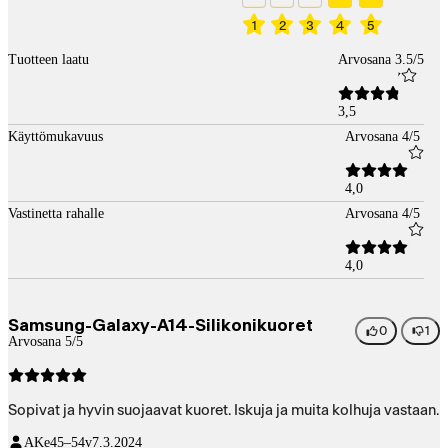
1
2
3
4
5
Tuotteen laatu
Arvosana 3.5/5
3,5
Käyttömukavuus
Arvosana 4/5
4,0
Vastinetta rahalle
Arvosana 4/5
4,0
Samsung-Galaxy-A14-Silikonikuoret
0
1
Arvosana 5/5
Sopivat ja hyvin suojaavat kuoret. Iskuja ja muita kolhuja vastaan.
AKe
45–54v
7.3.2024