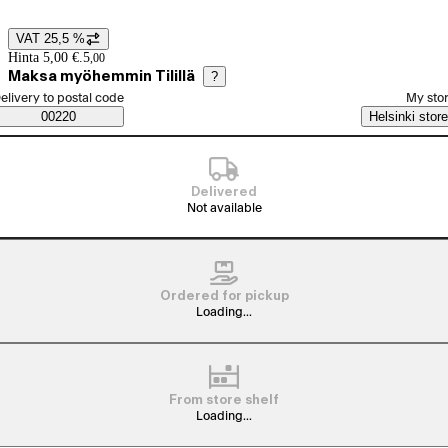
VAT 25,5 %
Price details
Hinta 5,00 €.
5
,
00
Maksa myöhemmin Tilillä
?
elect order method
elivery to postal code
My sto
Saatavuustiedot
00220
Helsinki store
Delivered
Not available
Ordered for pickup
Loading...
From store shelf
Loading...