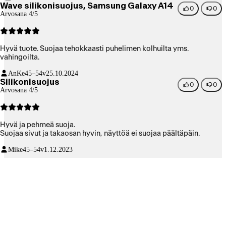
Wave silikonisuojus, Samsung Galaxy A14
0
0
Arvosana 4/5
Hyvä tuote. Suojaa tehokkaasti puhelimen kolhuilta yms.
vahingoilta.
AnKe
45–54v
25.10.2024
Silikonisuojus
0
0
Arvosana 4/5
Hyvä ja pehmeä suoja.
Suojaa sivut ja takaosan hyvin, näyttöä ei suojaa päältäpäin.
Mike
45–54v
1.12.2023