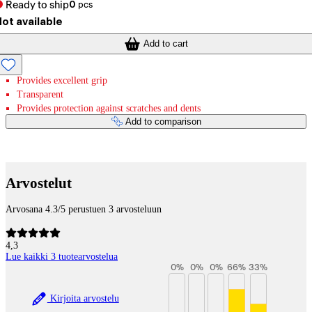
Ready to ship
0
pcs
ot available
Add to cart
Provides excellent grip
Transparent
Provides protection against scratches and dents
Add to comparison
Payment services
Arvostelut
Arvosana 4.3/5 perustuen 3 arvosteluun
4,3
Lue kaikki 3 tuotearvostelua
0
%
0
%
0
%
66
%
33
%
Kirjoita arvostelu