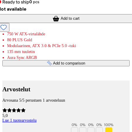
Ready to ship
0
pcs
ot available
Add to cart
750 W ATX-virtalähde
80 PLUS Gold
Modulaarinen, ATX 3.0 & PCIe 5.0 -tuki
135 mm tuuletin
Aura Sync ARGB
Add to comparison
Payment services
Arvostelut
Arvosana 5/5 perustuen 1 arvosteluun
5,0
Lue 1 tuotearvostelu
0
%
0
%
0
%
0
%
100
%