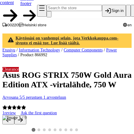
content
footer
Sign in
00220
Helsinki store
en
Käytössäsi on vanhempi selain, jota Verkkokauppa.com-
sivusto ei enää tue. Lue lisää täältä.
Etusivu
/
Information Technology
/
Computer Components
/
Power
Supplies
/
Product 866992
Clearance
Asus ROG STRIX 750W Gold Aura
Edition ATX -virtalähde, 750 W
Arvosana 5/5 perustuen 1 arvosteluun
1
review
Ask the first question
Product images and videos
View product image 2
View product image 3
View product image 4
View product image 5
View product image 6
View product image 7
View product image 8
View product image 9
View product image 1