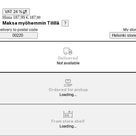
VAT 24 %
Price details
Hinta 187,99 €.
187
,
99
Maksa myöhemmin Tilillä
?
elect order method
elivery to postal code
My sto
Saatavuustiedot
00220
Helsinki store
Delivered
Not available
Ordered for pickup
Loading...
From store shelf
Loading...