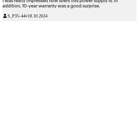
I was really impressed how silent this power supply is. In
addition, 10-year warranty was a good surprise.
S_P
35–44v
18.10.2024