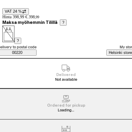
VAT 24 %
Price details
Hinta 398,99 €.
398
,
99
Maksa myöhemmin Tilillä
?
?
elect order method
elivery to postal code
My sto
Saatavuustiedot
00220
Helsinki store
Delivered
Not available
Ordered for pickup
Loading...