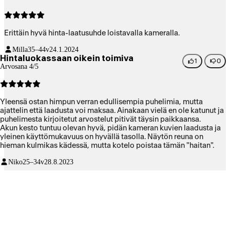
Erittäin hyvä hinta-laatusuhde loistavalla kameralla.
Milla
35–44v
24.1.2024
Hintaluokassaan oikein toimiva
1
0
Arvosana 4/5
Yleensä ostan himpun verran edullisempia puhelimia, mutta
ajattelin että laadusta voi maksaa. Ainakaan vielä en ole katunut ja
puhelimesta kirjoitetut arvostelut pitivät täysin paikkaansa.
Akun kesto tuntuu olevan hyvä, pidän kameran kuvien laadusta ja
yleinen käyttömukavuus on hyvällä tasolla. Näytön reuna on
hieman kulmikas kädessä, mutta kotelo poistaa tämän "haitan".
Niko
25–34v
28.8.2023