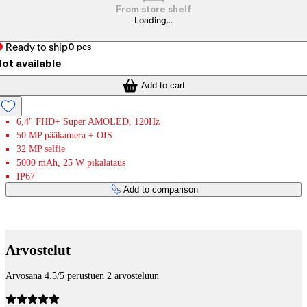
From store shelf
Loading...
Ready to ship
0
pcs
ot available
Add to cart
6,4" FHD+ Super AMOLED, 120Hz
50 MP pääkamera + OIS
32 MP selfie
5000 mAh, 25 W pikalataus
IP67
Add to comparison
Payment services
Arvostelut
Arvosana 4.5/5 perustuen 2 arvosteluun