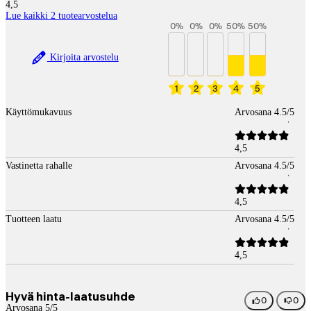
4,5
Lue kaikki 2 tuotearvostelua
0
%
0
%
0
%
50
%
50
%
Kirjoita arvostelu
1
2
3
4
5
Käyttömukavuus
Arvosana 4.5/5
4,5
Vastinetta rahalle
Arvosana 4.5/5
4,5
Tuotteen laatu
Arvosana 4.5/5
4,5
Hyvä hinta-laatusuhde
0
0
Arvosana 5/5