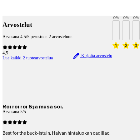
Payment services
0
%
0
%
0
%
Arvostelut
Arvosana 4.5/5 perustuen 2 arvosteluun
1
2
3
4,5
Kirjoita arvostelu
Lue kaikki 2 tuotearvostelua
Roi roi roi & ja musa soi.
Arvosana 5/5
Best for the buck-istuin. Halvan hintaluokan cadillac.