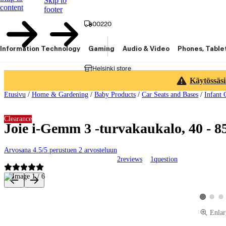
Skip to
content
footer
00220
Information Technology
Gaming
Audio & Video
Phones, Table
Helsinki store
Käytössäsi
Etusivu
/
Home & Gardening
/
Baby Products
/
Car Seats and Bases
/
Infant 
Clearance
Joie i-Gemm 3 -turvakaukalo, 40 - 8
Arvosana 4.5/5 perustuen 2 arvosteluun
2
reviews
1
question
Product images and videos
View pro
Vie
View prod
Enlar