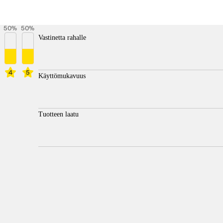
50
%
50
%
Vastinetta rahalle
4
5
Käyttömukavuus
Tuotteen laatu