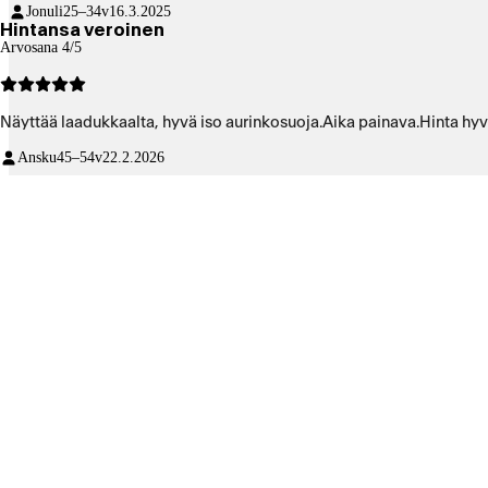
Jonuli
25–34v
16.3.2025
Hintansa veroinen
Arvosana 4/5
Näyttää laadukkaalta, hyvä iso aurinkosuoja.Aika painava.Hinta hyv
Ansku
45–54v
22.2.2026