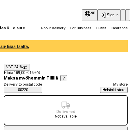
en
Sign in
ies & Leisure
1-hour delivery
For Business
Outlet
Clearance
Guides and articles
Vaihtokauppa
Services
Latest
e lisää täältä.
VAT 24 %
Price details
Hinta 169,00 €.
169
,
00
Maksa myöhemmin Tilillä
?
Select order method
Delivery to postal code
My store
Saatavuustiedot
00220
Helsinki store
Delivered
Not available