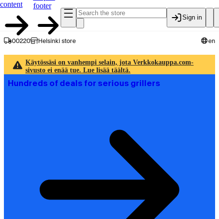
content
footer
Sign in
00220
Helsinki store
en
Käytössäsi on vanhempi selain, jota Verkkokauppa.com-
sivusto ei enää tue. Lue lisää täältä.
Hundreds of deals for serious grillers