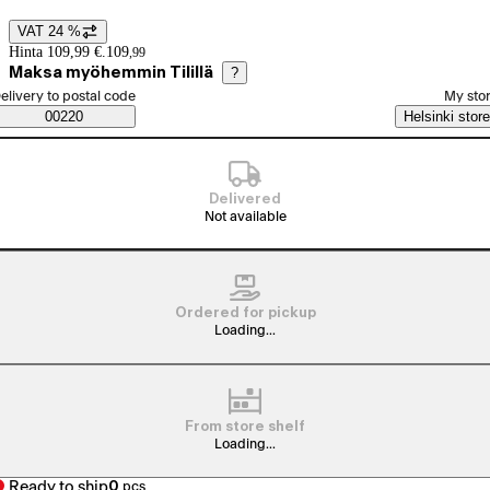
VAT 24 %
Price details
Hinta 109,99 €.
109
,
99
Maksa myöhemmin Tilillä
?
elect order method
elivery to postal code
My sto
Saatavuustiedot
00220
Helsinki store
Delivered
Not available
Ordered for pickup
Loading...
From store shelf
Loading...
Ready to ship
0
pcs