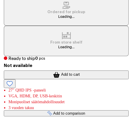
Ordered for pickup
Loading...
From store shelf
Loading...
Ready to ship
0
pcs
Not available
Add to cart
27" QHD IPS -paneeli
VGA, HDMI, DP, USB-keskitin
Monipuoliset säätömahdollisuudet
3 vuoden takuu
Add to comparison