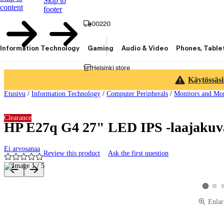
Skip to
content
footer
00220
Information Technology
Gaming
Audio & Video
Phones, Table
Helsinki store
Käytössäsi
Etusivu
/
Information Technology
/
Computer Peripherals
/
Monitors and Mon
Clearance
HP E27q G4 27" LED IPS -laajakuv
Ei arvosanaa
Review this product
Ask the first question
Product images and videos
View 
View pro
Enlar