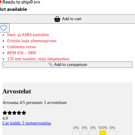
Ready to ship
0
pcs
ot available
Add to cart
Intel- ja AMD-kantoihin
Erittäin laaja yhteensopivuus
Uudistettu versio
RPM 650 - 1800
120 mm tuuletin, neljä lämpöputkea
Add to comparison
Payment services
Arvostelut
Arvosana 4/5 perustuen 3 arvosteluun
4,0
Lue kaikki 3 tuotearvostelua
0
%
0
%
0
%
100
%
0
%