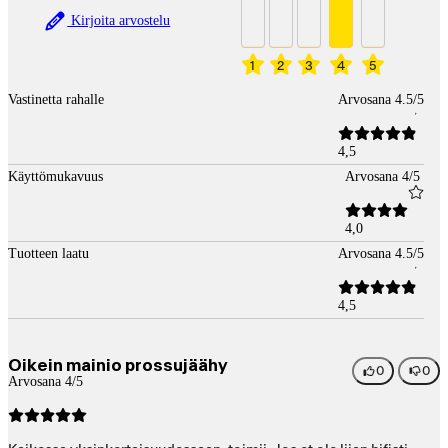
Kirjoita arvostelu
1
2
3
4
5
Vastinetta rahalle
Arvosana 4.5/5
4,5
Käyttömukavuus
Arvosana 4/5
4,0
Tuotteen laatu
Arvosana 4.5/5
4,5
Oikein mainio prossujäähy
0
0
Arvosana 4/5