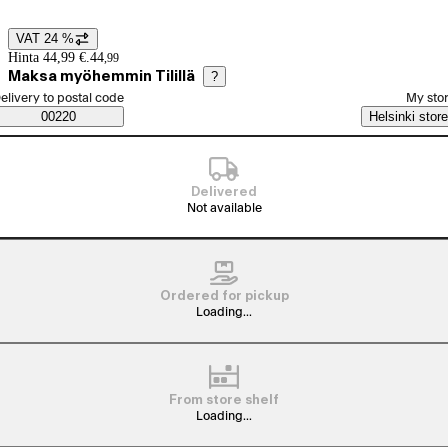
VAT 24 %
Price details
Hinta 44,99 €.
44
,
99
Maksa myöhemmin Tilillä
?
elect order method
elivery to postal code
My sto
Saatavuustiedot
00220
Helsinki store
Delivered
Not available
Ordered for pickup
Loading...
From store shelf
Loading...