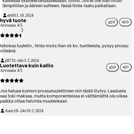
Kaikessa yksinkertaisuudessaan, toimii. Jos et ole liian hifisti
lämpötilan ja äänien suhteen, tässä hinta-laatu paikallaan.
delffi
1.10.2024
hyvä tuote
0
0
Arvosana 4/5
tehokas tuuletin , hinta myös ihan ok ko. tuotteesta, pysyy prossu
viileänä
jl87
35–44v
3.3.2024
Luotettava kuin kallio
0
1
Arvosana 4/5
Jos haluaa kunnon prossutuulettimen niin tästä löytyy. Laadusta
saa toki maksaa, mutta komponenteissa ei välttämättä ole oikea
paikka ottaa halvinta muutenkaan
Aster
18–24v
10.2.2024