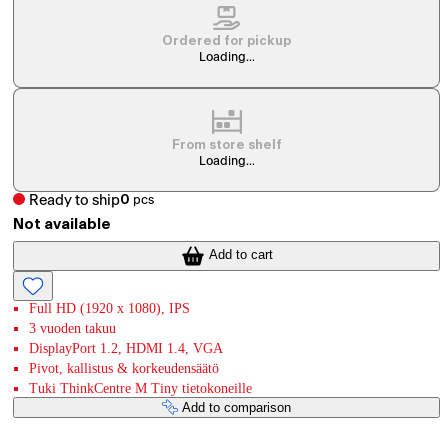
Ordered for pickup
Loading...
From store shelf
Loading...
Ready to ship
0
pcs
Not available
Add to cart
Full HD (1920 x 1080), IPS
3 vuoden takuu
DisplayPort 1.2, HDMI 1.4, VGA
Pivot, kallistus & korkeudensäätö
Tuki ThinkCentre M Tiny tietokoneille
Add to comparison