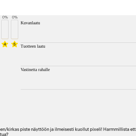
0
%
0
%
Kuvanlaatu
4
5
Tuotteen laatu
Vastinetta rahalle
/kirkas piste näyttöön ja ilmeisesti kuollut pixeli! Harmmillista ett
ttua?