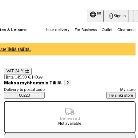
en
Sign in
ies & Leisure
1-hour delivery
For Business
Outlet
Clearance
Guides and articles
Vaihtokauppa
Services
Latest
e lisää täältä.
VAT 24 %
Price details
Hinta 149,99 €.
149
,
99
Maksa myöhemmin Tilillä
?
Select order method
Delivery to postal code
My store
Saatavuustiedot
00220
Helsinki store
Delivered
Not available