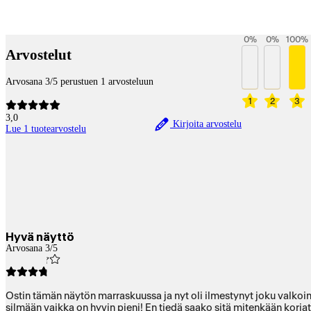
Payment services
0
%
0
%
100
%
Arvostelut
Arvosana 3/5 perustuen 1 arvosteluun
1
2
3
3,0
Kirjoita arvostelu
Lue 1 tuotearvostelu
Hyvä näyttö
Arvosana 3/5
Ostin tämän näytön marraskuussa ja nyt oli ilmestynyt joku valkoinen
silmään vaikka on hyvin pieni! En tiedä saako sitä mitenkään korja