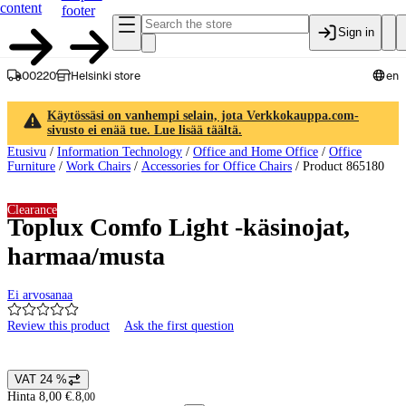
content
footer
Sign in
00220
Helsinki store
en
Käytössäsi on vanhempi selain, jota Verkkokauppa.com-
sivusto ei enää tue. Lue lisää täältä.
Etusivu
/
Information Technology
/
Office and Home Office
/
Office
Furniture
/
Work Chairs
/
Accessories for Office Chairs
/
Product 865180
Clearance
Toplux Comfo Light -käsinojat,
harmaa/musta
Ei arvosanaa
Review this product
Ask the first question
Product images and videos
VAT 24 %
Price details
Hinta 8,00 €.
8
,
00