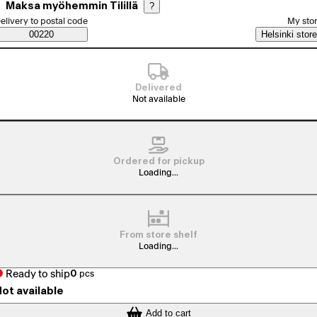
Maksa myöhemmin Tilillä
?
elect order method
elivery to postal code
My sto
Saatavuustiedot
00220
Helsinki store
Delivered
Not available
Ordered for pickup
Loading...
From store shelf
Loading...
Ready to ship
0
pcs
ot available
Add to cart