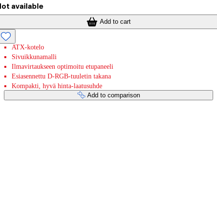
ot available
Add to cart
ATX-kotelo
Sivuikkunamalli
Ilmavirtaukseen optimoitu etupaneeli
Esiasennettu D-RGB-tuuletin takana
Kompakti, hyvä hinta-laatusuhde
Add to comparison
Payment services