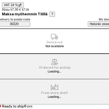
VAT 24 %
Price details
Hinta 67,99 €.
67
,
99
Maksa myöhemmin Tilillä
?
elect order method
elivery to postal code
My sto
Saatavuustiedot
00220
Helsinki store
Delivered
Not available
Ordered for pickup
Loading...
From store shelf
Loading...
Ready to ship
0
pcs