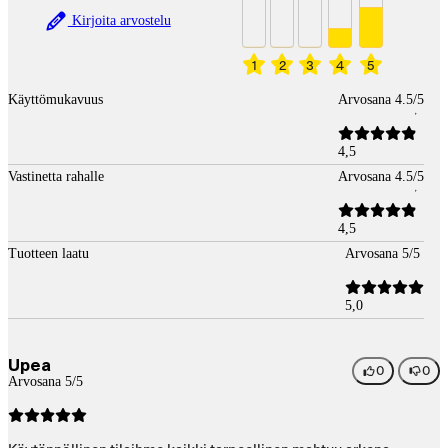
Kirjoita arvostelu
1
2
3
4
5
Käyttömukavuus
Arvosana 4.5/5
4,5
Vastinetta rahalle
Arvosana 4.5/5
4,5
Tuotteen laatu
Arvosana 5/5
5,0
Upea
0
0
Arvosana 5/5