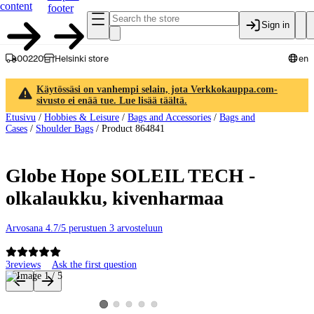
content
footer
Sign in
00220
Helsinki store
en
Käytössäsi on vanhempi selain, jota Verkkokauppa.com-
sivusto ei enää tue. Lue lisää täältä.
Etusivu
/
Hobbies & Leisure
/
Bags and Accessories
/
Bags and
Cases
/
Shoulder Bags
/
Product 864841
Globe Hope SOLEIL TECH -
olkalaukku, kivenharmaa
Arvosana 4.7/5 perustuen 3 arvosteluun
3
reviews
Ask the first question
Product images and videos
View product image 2
View product image 3
View product image 4
View product image 5
View product image 1