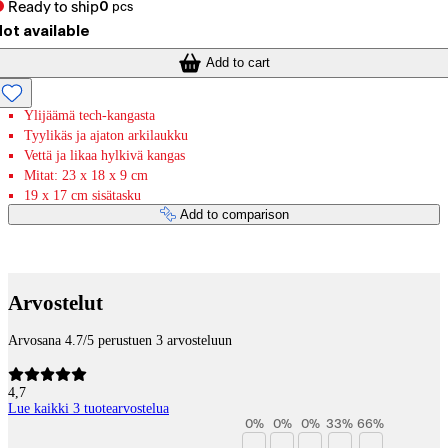
Ready to ship
0
pcs
ot available
Add to cart
Ylijäämä tech-kangasta
Tyylikäs ja ajaton arkilaukku
Vettä ja likaa hylkivä kangas
Mitat: 23 x 18 x 9 cm
19 x 17 cm sisätasku
Add to comparison
Payment services
Arvostelut
Arvosana 4.7/5 perustuen 3 arvosteluun
4,7
Lue kaikki 3 tuotearvostelua
0
%
0
%
0
%
33
%
66
%