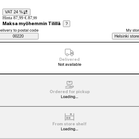
VAT 24 %
Price details
Hinta 87,99 €.
87
,
99
Maksa myöhemmin Tilillä
?
elect order method
elivery to postal code
My sto
Saatavuustiedot
00220
Helsinki store
Delivered
Not available
Ordered for pickup
Loading...
From store shelf
Loading...