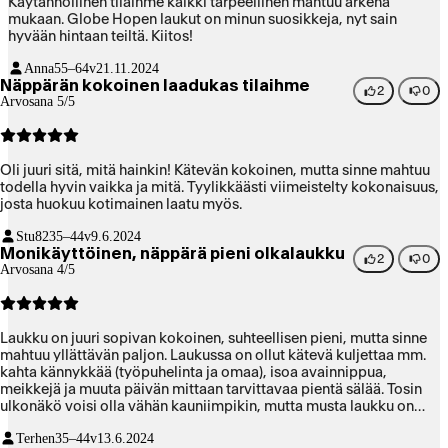
Käytännöllinen tilaihme kaikki tarpeellinen mahtuu arkena
mukaan. Globe Hopen laukut on minun suosikkeja, nyt sain
hyvään hintaan teiltä. Kiitos!
Anna
55–64v
21.11.2024
Näppärän kokoinen laadukas tilaihme
2
0
Arvosana 5/5
Oli juuri sitä, mitä hainkin! Kätevän kokoinen, mutta sinne mahtuu
todella hyvin vaikka ja mitä. Tyylikkäästi viimeistelty kokonaisuus,
josta huokuu kotimainen laatu myös.
Stu82
35–44v
9.6.2024
Monikäyttöinen, näppärä pieni olkalaukku
2
0
Arvosana 4/5
Laukku on juuri sopivan kokoinen, suhteellisen pieni, mutta sinne
mahtuu yllättävän paljon. Laukussa on ollut kätevä kuljettaa mm.
kahta kännykkää (työpuhelinta ja omaa), isoa avainnippua,
meikkejä ja muuta päivän mittaan tarvittavaa pientä sälää. Tosin
ulkonäkö voisi olla vähän kauniimpikin, mutta musta laukku on
suht neutraali, sopii kaikille sukupuolille, monenlaiseen tyyliin,
Terhen
35–44v
13.6.2024
monenlaisten vaatteiden ja asukokonaisuuksien kanssa.