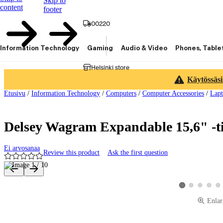
Skip to
content
footer
00220
Information Technology
Gaming
Audio & Video
Phones, Table
Helsinki store
Käytössäsi
Etusivu
/
Information Technology
/
Computers
/
Computer Accessories
/
Lapt
Delsey Wagram Expandable 15,6" -t
Ei arvosanaa
Review this product
Ask the first question
Product images and videos
View product image
View product 
View pro
Vie
View product imag
Enlar