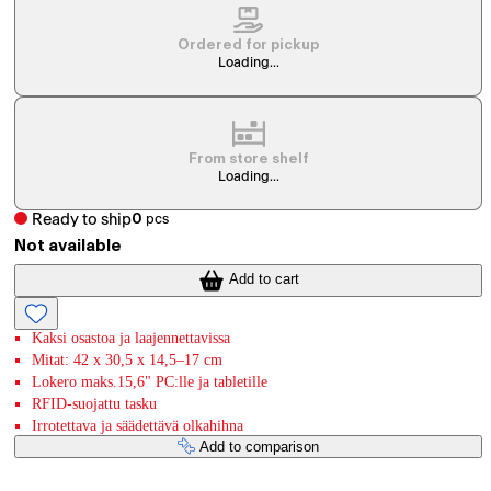
Ordered for pickup
Loading...
From store shelf
Loading...
Ready to ship
0
pcs
Not available
Add to cart
Kaksi osastoa ja laajennettavissa
Mitat: 42 x 30,5 x 14,5–17 cm
Lokero maks.15,6" PC:lle ja tabletille
RFID-suojattu tasku
Irrotettava ja säädettävä olkahihna
Add to comparison