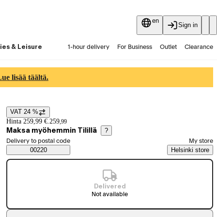
en
Sign in
ies & Leisure
1-hour delivery
For Business
Outlet
Clearance
Guides and articles
Vaihtokauppa
Services
Latest
e lisää täältä.
VAT 24 %
Price details
Hinta 259,99 €.
259
,
99
Maksa myöhemmin Tilillä
?
Select order method
Delivery to postal code
My store
Saatavuustiedot
00220
Helsinki store
Delivered
Not available