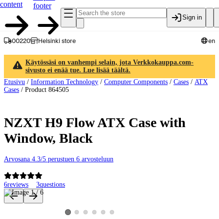
content
footer
Sign in
00220
Helsinki store
en
Käytössäsi on vanhempi selain, jota Verkkokauppa.com-
sivusto ei enää tue. Lue lisää täältä.
Etusivu
/
Information Technology
/
Computer Components
/
Cases
/
ATX
Cases
/
Product 864505
NZXT H9 Flow ATX Case with
Window, Black
Arvosana 4.3/5 perustuen 6 arvosteluun
6
reviews
3
questions
Product images and videos
View product image 2
View product image 3
View product image 4
View product image 5
View product image 6
View product image 1