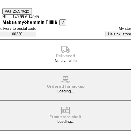
VAT 25,5 %
Price details
Hinta 149,99 €.
149
,
99
Maksa myöhemmin Tilillä
?
elect order method
elivery to postal code
My sto
Saatavuustiedot
00220
Helsinki store
Delivered
Not available
Ordered for pickup
Loading...
From store shelf
Loading...