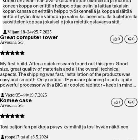
Kotelo on aivan mahtava rakastan kopan ulkonäköä ja muotoa
koneen koppa on erittäin helppo ottaa osiin ja laittaa takaisin
kopan kanssa on erittäin helppo työskennellä ja koppa sisältää
erittäin hyvän ilman vaihdon jo valmiiksi asennetuilla tuulettimilla
suosittelen koppaa jokaiselle joka miettik ostavansa sitä.
Viljami
18–24v
25.7.2025
Great computer tower
0
0
Arvosana 5/5
My first build. After a quick research found out this gem. Good
size, great quality of materials and all the overall technical
aspects. The shipping was fast, installation of the products was
easy and smooth. Only notice - IF you are planning to put a quite
powerful processor with a BIG air cooled radiator - keep in mind
the specs of the size. My Noctua does fit, but i had to take off 1 fan.
Victor
35–44v
19.7.2025
other than that 10/10
Komee case
1
0
Arvosana 5/5
Tosi paljon fan paikkoja pysyy kylmänä ja tosi hyvän näköinen
roope
17 tai alle
3.5.2024