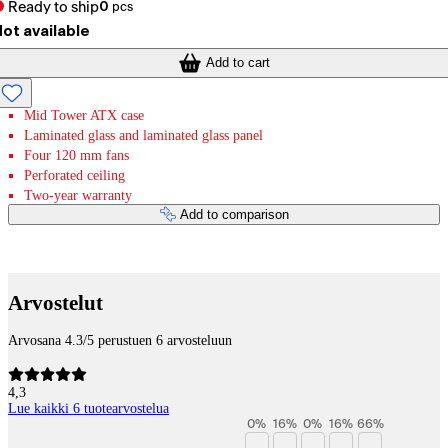
Ready to ship
0
pcs
ot available
Add to cart
Mid Tower ATX case
Laminated glass and laminated glass panel
Four 120 mm fans
Perforated ceiling
Two-year warranty
Add to comparison
Payment services
Arvostelut
Arvosana 4.3/5 perustuen 6 arvosteluun
4,3
Lue kaikki 6 tuotearvostelua
0
%
16
%
0
%
16
%
66
%