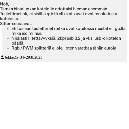
Noh,
Tämän hintaluokan kotelolle odottaisi hieman enemmän.
Tuulettimet ok, ei sisällä rgb:tä eli ekat kuvat ovat muokatusta
kotelosta.
Sitten seuraavat:
Eli tosiaan tuulettimet mitkä ovat kotelossa mustat ei rgb:llä
mikä iso miinus.
Niukasti liitettävyyksiä, 2kpl usb 3.2 ja yksi usb-c kotelon
päällä.
Rgb / PWM splitteriä ei ole, joten varatkaa tähän euroja
koska jokaisella enemmän kuin nuo perus 4 tuuletinta
Jokke
25–34v
29.8.2023
tulossa kyseiseen koteloon ja emolevyssä usein ei paikat
riitä kaikille.
Sivu sekä etu lasin alakulmassa oli minulla ainakin rako, eli
vääntynyt?