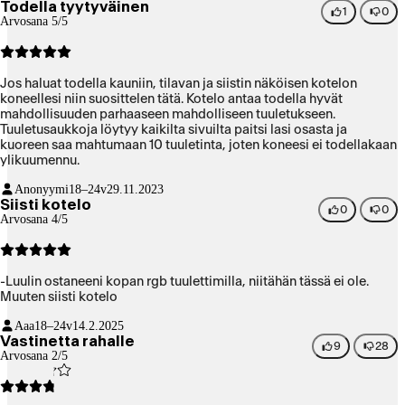
Todella tyytyväinen
1
0
Arvosana 5/5
Jos haluat todella kauniin, tilavan ja siistin näköisen kotelon
koneellesi niin suosittelen tätä. Kotelo antaa todella hyvät
mahdollisuuden parhaaseen mahdolliseen tuuletukseen.
Tuuletusaukkoja löytyy kaikilta sivuilta paitsi lasi osasta ja
kuoreen saa mahtumaan 10 tuuletinta, joten koneesi ei todellakaan
ylikuumennu.
Anonyymi
18–24v
29.11.2023
Siisti kotelo
0
0
Arvosana 4/5
-Luulin ostaneeni kopan rgb tuulettimilla, niitähän tässä ei ole.
Muuten siisti kotelo
Aaa
18–24v
14.2.2025
Vastinetta rahalle
9
28
Arvosana 2/5