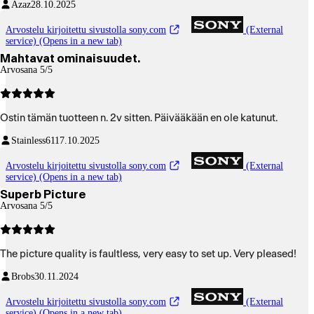
Azaz
28.10.2025
Arvostelu kirjoitettu sivustolla sony.com
(External
service) (Opens in a new tab)
Mahtavat ominaisuudet.
Arvosana 5/5
Ostin tämän tuotteen n. 2v sitten. Päivääkään en ole katunut.
Stainless61
17.10.2025
Arvostelu kirjoitettu sivustolla sony.com
(External
service) (Opens in a new tab)
Superb Picture
Arvosana 5/5
The picture quality is faultless, very easy to set up. Very pleased!
Brobs
30.11.2024
Arvostelu kirjoitettu sivustolla sony.com
(External
service) (Opens in a new tab)