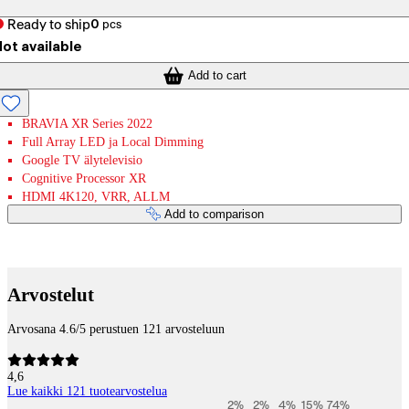
Ready to ship
0
pcs
ot available
Add to cart
BRAVIA XR Series 2022
Full Array LED ja Local Dimming
Google TV älytelevisio
Cognitive Processor XR
HDMI 4K120, VRR, ALLM
Add to comparison
Payment services
Arvostelut
Arvosana 4.6/5 perustuen 121 arvosteluun
4,6
Lue kaikki 121 tuotearvostelua
2
%
2
%
4
%
15
%
74
%