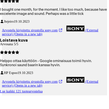
I bought one month, for the moment. I like too much, because have
excelente image and sound. Perhaps was a little tick
Jtejeiro
19.10.2023
Arvostelu kirjoitettu sivustolla sony.com
(External
service) (Opens in a new tab)
Loistava kuva
Arvosana 5/5
Helppo ottaa käyttöön - Google ominaisuus toimii hyvin.
Synkronoi saund baarin kanssa hyvin.
HP Espoo
19.10.2023
Arvostelu kirjoitettu sivustolla sony.com
(External
service) (Opens in a new tab)
Lue kaikki 121 tuotearvostelua