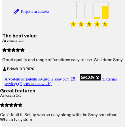
Kirjoita arvostelu
1
2
3
4
5
The best value
Arvosana 5/5
Good quality and range of functions easy to use. Well done Sony.
Eckie8
10.3.2026
Arvostelu kirjoitettu sivustolla sony.com
(External
service) (Opens in a new tab)
Great features
Arvosana 5/5
Can't fault it. Set up was so easy along with the Sony soundbar..
What a tv system