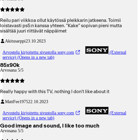
Reilu pari viikkoa ollut käytössä pleikkarin jatkeena. Toimii
loistavasti ps5:n kanssa yhteen. ”Kake” sopivan pieni mutta
sisältää juuri riittävät näppäimet
Akitusarppi
23.10.2023
Arvostelu kirjoitettu sivustolla sony.com
(External
service) (Opens in a new tab)
85x90k
Arvosana 5/5
Really happy with this TV, nothing I don't like about it
MattFee1975
22.10.2023
Arvostelu kirjoitettu sivustolla sony.com
(External
service) (Opens in a new tab)
Good image and sound, I like too much
Arvosana 5/5