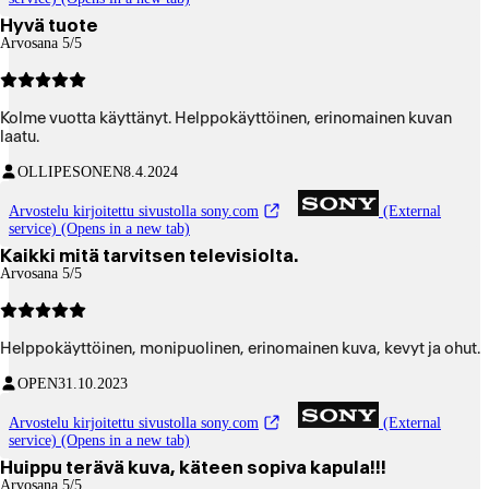
Hyvä tuote
Arvosana 5/5
Kolme vuotta käyttänyt. Helppokäyttöinen, erinomainen kuvan
laatu.
OLLIPESONEN
8.4.2024
Arvostelu kirjoitettu sivustolla sony.com
(External
service) (Opens in a new tab)
Kaikki mitä tarvitsen televisiolta.
Arvosana 5/5
Helppokäyttöinen, monipuolinen, erinomainen kuva, kevyt ja ohut.
OPEN
31.10.2023
Arvostelu kirjoitettu sivustolla sony.com
(External
service) (Opens in a new tab)
Huippu terävä kuva, käteen sopiva kapula!!!
Arvosana 5/5