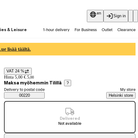
en
Sign in
ies & Leisure
1-hour delivery
For Business
Outlet
Clearance
Guides and articles
Vaihtokauppa
Services
Latest
e lisää täältä.
VAT 24 %
Price details
Hinta 5,00 €.
5
,
00
Maksa myöhemmin Tilillä
?
Select order method
Delivery to postal code
My store
Saatavuustiedot
00220
Helsinki store
Delivered
Not available