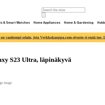
ts & Smart Watches
Home Appliances
Home & Gardening
Hobb
 on vanhempi selain, jota Verkkokauppa.com-sivusto ei enää tue. Lu
axy S23 Ultra, läpinäkyvä
ge image