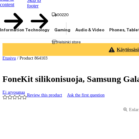
Skip to
content
footer
00220
Information Technology
Gaming
Audio & Video
Phones, Table
Helsinki store
Käytössäsi
Etusivu
/
Product 864103
FoneKit silikonisuoja, Samsung Gal
Ei arvosanaa
Review this product
Ask the first question
Product images and videos
Enlar