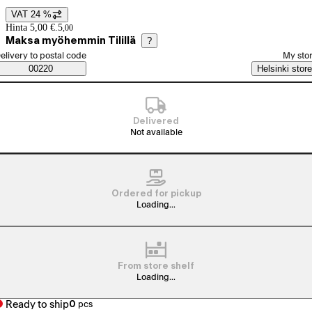
VAT 24 %
Price details
Hinta 5,00 €.
5
,
00
Maksa myöhemmin Tilillä
?
elect order method
elivery to postal code
My sto
Saatavuustiedot
00220
Helsinki store
Delivered
Not available
Ordered for pickup
Loading...
From store shelf
Loading...
Ready to ship
0
pcs