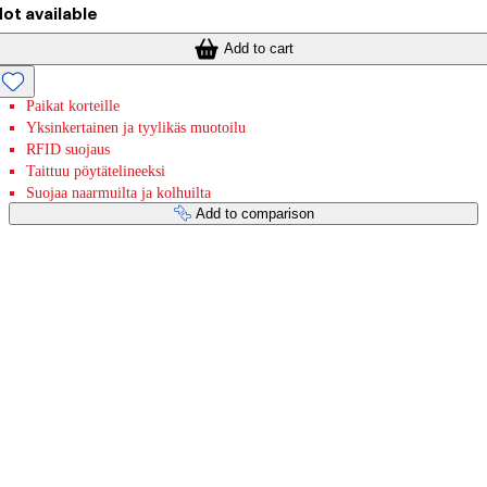
ot available
Add to cart
Paikat korteille
Yksinkertainen ja tyylikäs muotoilu
RFID suojaus
Taittuu pöytätelineeksi
Suojaa naarmuilta ja kolhuilta
Add to comparison
Payment services