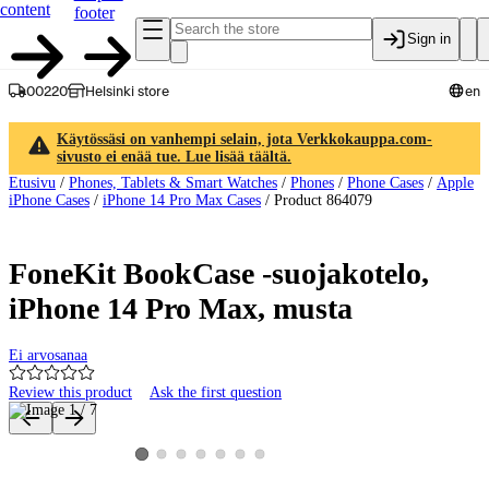
content
footer
Sign in
00220
Helsinki store
en
Käytössäsi on vanhempi selain, jota Verkkokauppa.com-
sivusto ei enää tue. Lue lisää täältä.
Etusivu
/
Phones, Tablets & Smart Watches
/
Phones
/
Phone Cases
/
Apple
iPhone Cases
/
iPhone 14 Pro Max Cases
/
Product 864079
FoneKit BookCase -suojakotelo,
iPhone 14 Pro Max, musta
Ei arvosanaa
Review this product
Ask the first question
Product images and videos
View product image 2
View product image 3
View product image 4
View product image 5
View product image 6
View product image 7
View product image 1