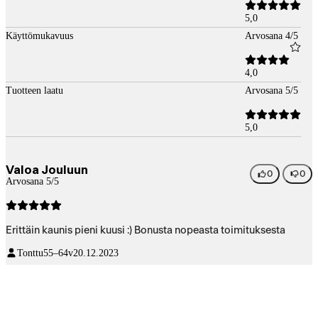
5,0
Käyttömukavuus
Arvosana 4/5
4,0
Tuotteen laatu
Arvosana 5/5
5,0
Valoa Jouluun
0
0
Arvosana 5/5
Erittäin kaunis pieni kuusi :) Bonusta nopeasta toimituksesta
Tonttu
55–64v
20.12.2023