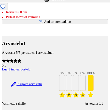
Korkeus 60 cm
Pirteät ledvalot valmiina
Add to comparison
Payment services
Arvostelut
Arvosana 5/5 perustuen 1 arvosteluun
5,0
Lue 1 tuotearvostelu
0
%
0
%
0
%
0
%
100
%
Kirjoita arvostelu
1
2
3
4
5
Vastinetta rahalle
Arvosana 5/5