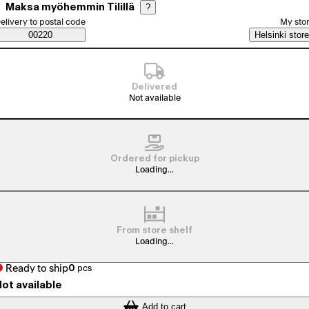
Maksa myöhemmin Tilillä
?
elect order method
elivery to postal code
My sto
Saatavuustiedot
00220
Helsinki store
Delivered
Not available
Ordered for pickup
Loading...
From store shelf
Loading...
Ready to ship
0
pcs
ot available
Add to cart