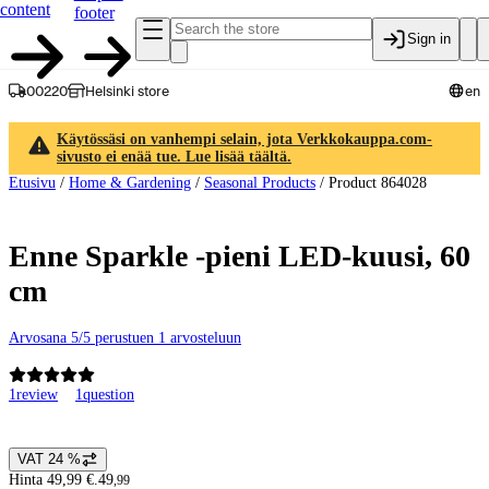
content
footer
Sign in
00220
Helsinki store
en
Käytössäsi on vanhempi selain, jota Verkkokauppa.com-
sivusto ei enää tue. Lue lisää täältä.
Etusivu
/
Home & Gardening
/
Seasonal Products
/
Product 864028
Enne Sparkle -pieni LED-kuusi, 60
cm
Arvosana 5/5 perustuen 1 arvosteluun
1
review
1
question
Product images and videos
VAT 24 %
Price details
Hinta 49,99 €.
49
,
99