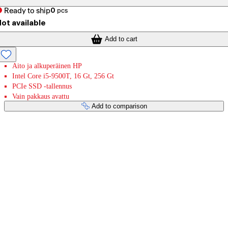
Ready to ship
0
pcs
ot available
Add to cart
Aito ja alkuperäinen HP
Intel Core i5-9500T, 16 Gt, 256 Gt
PCIe SSD -tallennus
Vain pakkaus avattu
Add to comparison
Payment services