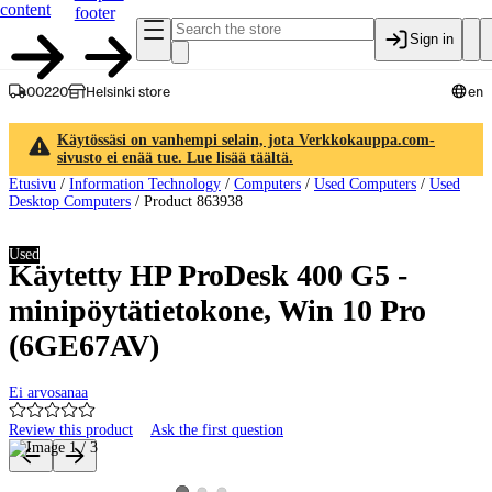
content
footer
Sign in
00220
Helsinki store
en
Käytössäsi on vanhempi selain, jota Verkkokauppa.com-
sivusto ei enää tue. Lue lisää täältä.
Etusivu
/
Information Technology
/
Computers
/
Used Computers
/
Used
Desktop Computers
/
Product 863938
Used
Käytetty HP ProDesk 400 G5 -
minipöytätietokone, Win 10 Pro
(6GE67AV)
Ei arvosanaa
Review this product
Ask the first question
Product images and videos