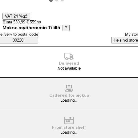
View product image 2
View product image 3
View product image 1
VAT 24 %
Price details
Hinta 559,99 €.
559
,
99
Maksa myöhemmin Tilillä
?
elect order method
elivery to postal code
My sto
Saatavuustiedot
00220
Helsinki store
Delivered
Not available
Ordered for pickup
Loading...
From store shelf
Loading...