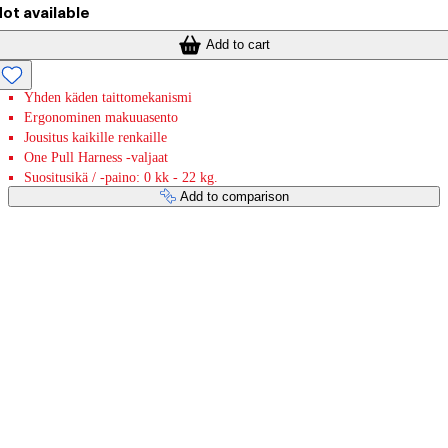
ot available
Add to cart
Yhden käden taittomekanismi
Ergonominen makuuasento
Jousitus kaikille renkaille
One Pull Harness -valjaat
Suositusikä / -paino: 0 kk - 22 kg.
Add to comparison
Payment services