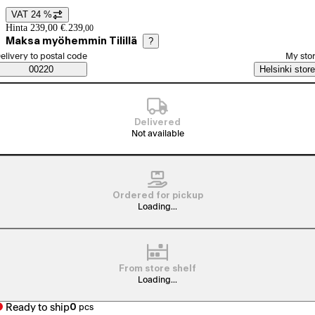
VAT 24 %
Price details
Hinta 239,00 €.
239
,
00
Maksa myöhemmin Tilillä
?
elect order method
elivery to postal code
My sto
Saatavuustiedot
00220
Helsinki store
Delivered
Not available
Ordered for pickup
Loading...
From store shelf
Loading...
Ready to ship
0
pcs