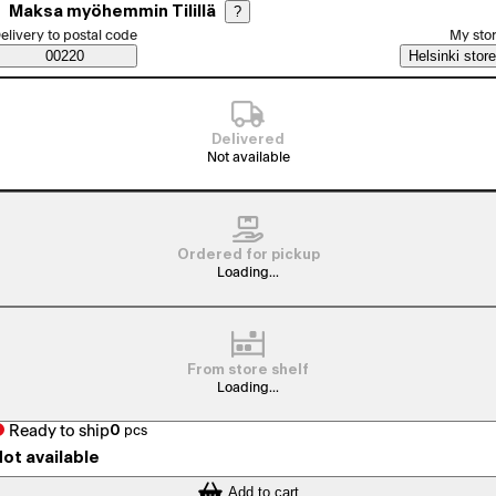
Maksa myöhemmin Tilillä
?
elect order method
elivery to postal code
My sto
Saatavuustiedot
00220
Helsinki store
Delivered
Not available
Ordered for pickup
Loading...
From store shelf
Loading...
Ready to ship
0
pcs
ot available
Add to cart