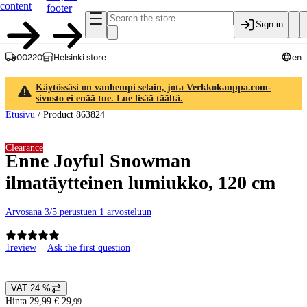
content
footer
Sign in
00220
Helsinki store
en
Käytössäsi on vanhempi selain, jota Verkkokauppa.com-
sivusto ei enää tue. Lue lisää täältä.
Etusivu
/
Product 863824
Clearance
Enne Joyful Snowman
ilmatäytteinen lumiukko, 120 cm
Arvosana 3/5 perustuen 1 arvosteluun
1
review
Ask the first question
Product images and videos
VAT 24 %
Price details
Hinta 29,99 €.
29
,
99