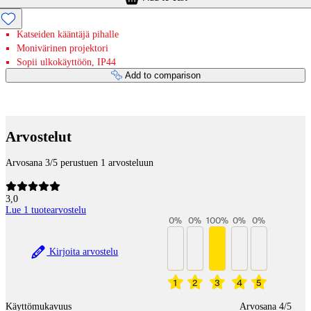
Katseiden kääntäjä pihalle
Monivärinen projektori
Sopii ulkokäyttöön, IP44
Add to comparison
Payment services
Arvostelut
Arvosana 3/5 perustuen 1 arvosteluun
3,0
Lue 1 tuotearvostelu
0
%
0
%
100
%
0
%
0
%
Kirjoita arvostelu
1
2
3
4
5
Käyttömukavuus
Arvosana 4/5