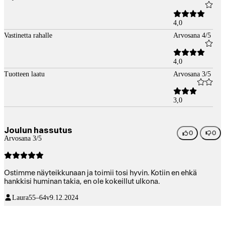
4,0
Vastinetta rahalle
Arvosana 4/5
4,0
Tuotteen laatu
Arvosana 3/5
3,0
Joulun hassutus
0
0
Arvosana 3/5
Ostimme näyteikkunaan ja toimii tosi hyvin. Kotiin en ehkä
hankkisi huminan takia, en ole kokeillut ulkona.
Laura
55–64v
9.12.2024