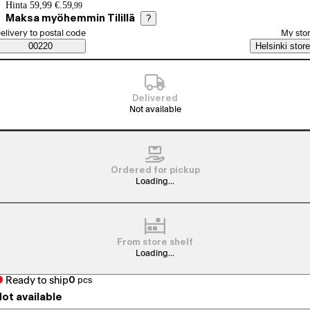
Price details
Hinta 59,99 €.
59
,
99
Maksa myöhemmin Tilillä
?
elect order method
elivery to postal code
My sto
Saatavuustiedot
00220
Helsinki store
Delivered
Not available
Ordered for pickup
Loading...
From store shelf
Loading...
Ready to ship
0
pcs
ot available