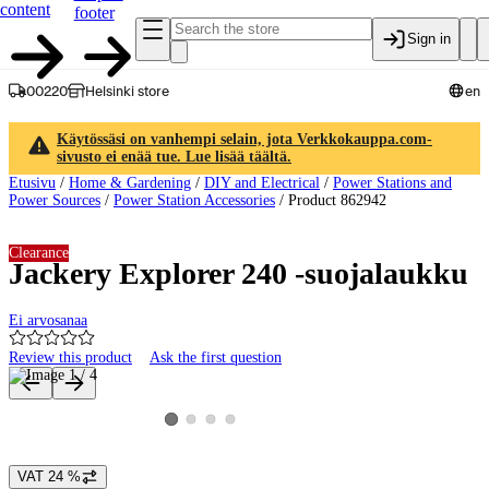
content
footer
Sign in
00220
Helsinki store
en
Käytössäsi on vanhempi selain, jota Verkkokauppa.com-
sivusto ei enää tue. Lue lisää täältä.
Etusivu
/
Home & Gardening
/
DIY and Electrical
/
Power Stations and
Power Sources
/
Power Station Accessories
/
Product 862942
Clearance
Jackery Explorer 240 -suojalaukku
Ei arvosanaa
Review this product
Ask the first question
Product images and videos
View product image 2
View product image 3
View product image 4
View product image 1
VAT 24 %