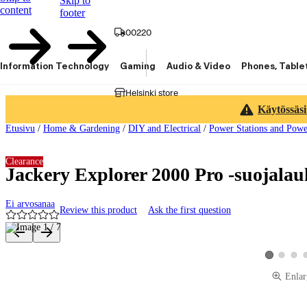
Skip to
content
footer
00220
Information Technology
Gaming
Audio & Video
Phones, Table
Helsinki store
Käytössäsi
Etusivu
/
Home & Gardening
/
DIY and Electrical
/
Power Stations and Powe
Clearance
Jackery Explorer 2000 Pro -suojala
Ei arvosanaa
Review this product
Ask the first question
Product images and videos
View produ
View 
View produc
Enlar