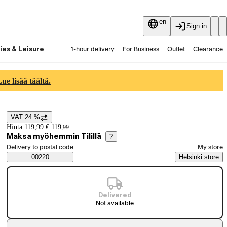
en
Sign in
ies & Leisure
1-hour delivery
For Business
Outlet
Clearance
Guides and articles
Vaihtokauppa
Services
Latest
e lisää täältä.
VAT 24 %
Price details
Hinta 119,99 €.
119
,
99
Maksa myöhemmin Tilillä
?
Select order method
Delivery to postal code
My store
Saatavuustiedot
00220
Helsinki store
Delivered
Not available