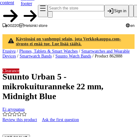
content
footer
Sign in
00220
Helsinki store
en
Käytössäsi on vanhempi selain, jota Verkkokauppa.com-
sivusto ei enää tue. Lue lisää täältä.
Etusivu
/
Phones, Tablets & Smart Watches
/
Smartwatches and Wearable
Devices
/
Smartwatch Bands
/
Suunto Watch Bands
/
Product 862888
Clearance
Suunto Urban 5 -
mikrokuituranneke 22 mm,
Midnight Blue
Ei arvosanaa
Review this product
Ask the first question
Product images and videos