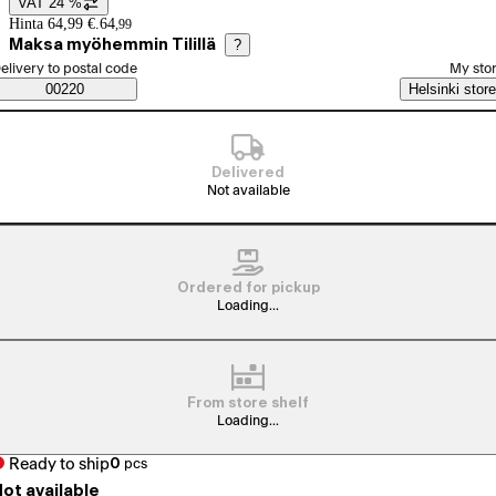
VAT 24 %
Price details
Hinta 64,99 €.
64
,
99
Maksa myöhemmin Tilillä
?
elect order method
elivery to postal code
My sto
Saatavuustiedot
00220
Helsinki store
Delivered
Not available
Ordered for pickup
Loading...
From store shelf
Loading...
Ready to ship
0
pcs
ot available