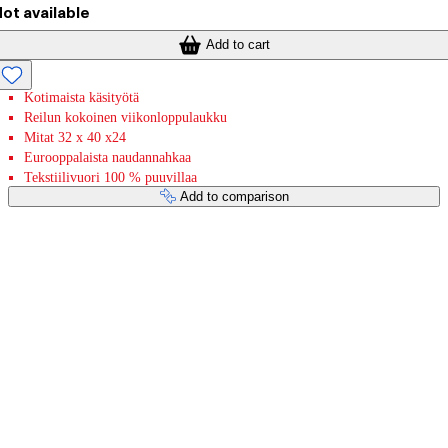
ot available
Add to cart
Kotimaista käsityötä
Reilun kokoinen viikonloppulaukku
Mitat 32 x 40 x24
Eurooppalaista naudannahkaa
Tekstiilivuori 100 % puuvillaa
Add to comparison
Payment services