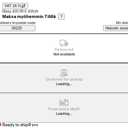
VAT 24 %
Price details
Hinta 459,99 €.
459
,
99
Maksa myöhemmin Tilillä
?
elect order method
elivery to postal code
My sto
Saatavuustiedot
00220
Helsinki store
Delivered
Not available
Ordered for pickup
Loading...
From store shelf
Loading...
Ready to ship
0
pcs