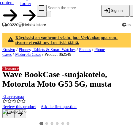
content
footer
Sign in
00220
Helsinki store
en
Käytössäsi on vanhempi selain, jota Verkkokauppa.com-
sivusto ei enää tue. Lue lisää täältä.
Etusivu
/
Phones, Tablets & Smart Watches
/
Phones
/
Phone
Cases
/
Motorola Cases
/
Product 862549
Clearance
Wave BookCase -suojakotelo,
Motorola Moto G53 5G, musta
Ei arvosanaa
Review this product
Ask the first question
Product images and videos
View product image 2
View product image 3
View product image 4
View product image 5
View product image 6
View product image 1