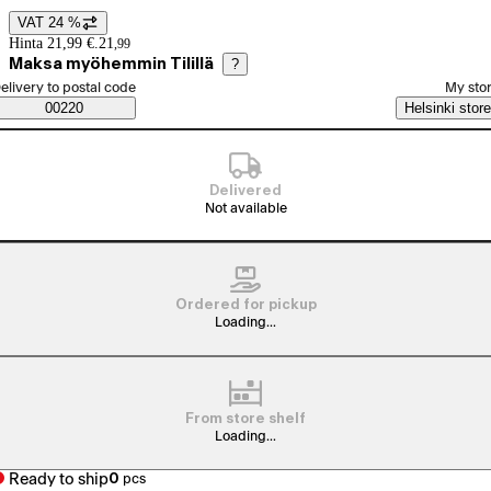
VAT 24 %
Price details
Hinta 21,99 €.
21
,
99
Maksa myöhemmin Tilillä
?
elect order method
elivery to postal code
My sto
Saatavuustiedot
00220
Helsinki store
Delivered
Not available
Ordered for pickup
Loading...
From store shelf
Loading...
Ready to ship
0
pcs