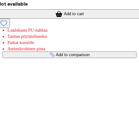
ot available
Add to cart
Laadukasta PU-nahkaa
Taittuu pöytätelineeksi
Paikat korteille
Antimikrobinen pinta
Add to comparison
Payment services