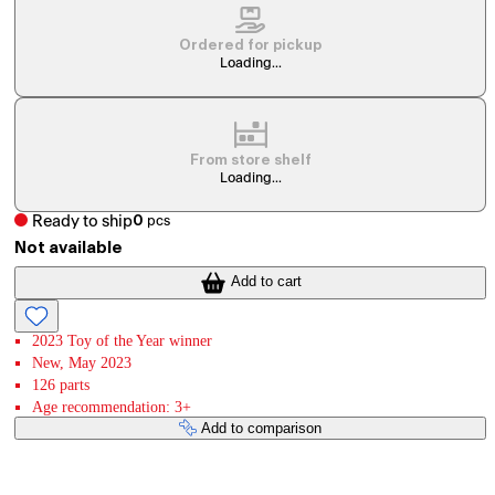
Ordered for pickup
Loading...
From store shelf
Loading...
Ready to ship
0
pcs
Not available
Add to cart
2023 Toy of the Year winner
New, May 2023
126 parts
Age recommendation: 3+
Add to comparison