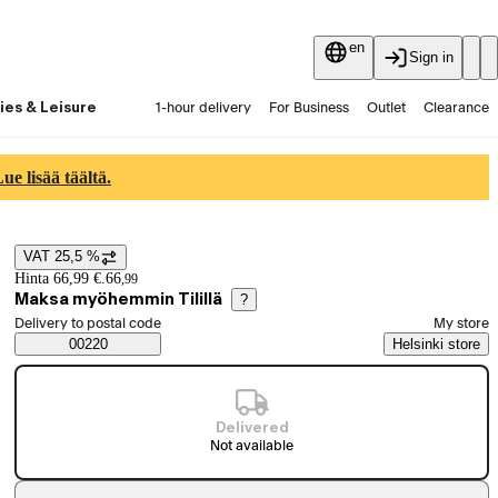
en
Sign in
ies & Leisure
1-hour delivery
For Business
Outlet
Clearance
Guides and articles
Vaihtokauppa
Services
Latest
e lisää täältä.
VAT 25,5 %
Price details
Hinta 66,99 €.
66
,
99
Maksa myöhemmin Tilillä
?
Select order method
Delivery to postal code
My store
Saatavuustiedot
00220
Helsinki store
Delivered
Not available