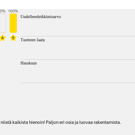
0
%
100
%
Uudelleenleikkimisarvo
4
5
Tuotteen laatu
Hauskuus
stä kaikista hienoin! Paljon eri osia ja luovaa rakentamista.