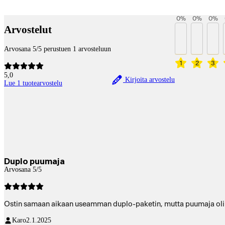
Payment services
0
%
0
%
0
%
Arvostelut
Arvosana 5/5 perustuen 1 arvosteluun
1
2
3
5,0
Kirjoita arvostelu
Lue 1 tuotearvostelu
Duplo puumaja
Arvosana 5/5
Ostin samaan aikaan useamman duplo-paketin, mutta puumaja oli nii
Karo
2.1.2025