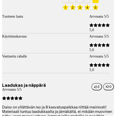
1
2
3
4
5
Tuotteen laatu
Arvosana 5/5
5,0
Käyttömukavuus
Arvosana 5/5
5,0
Vastinetta rahalle
Arvosana 5/5
5,0
Laadukas ja näppärä
2
0
Arvosana 5/5
Daisy on yllättävän iso ja 8 kasvatuspaikkaa riittää mainiosti!
Materiaali tuntuu laadukkaalta ja jämäkältä, ei mikään muovinen