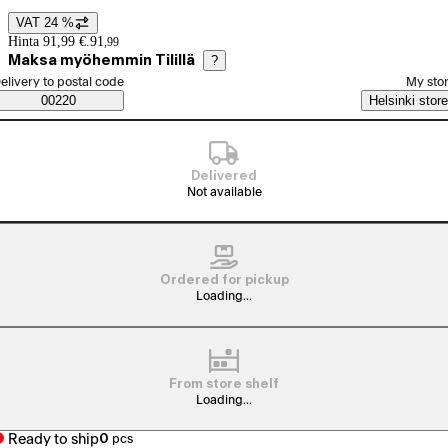
VAT 24 %
Price details
Hinta 91,99 €.
91
,
99
Maksa myöhemmin Tilillä
?
elect order method
elivery to postal code
My sto
Saatavuustiedot
00220
Helsinki store
Delivered
Not available
Ordered for pickup
Loading...
From store shelf
Loading...
Ready to ship
0
pcs