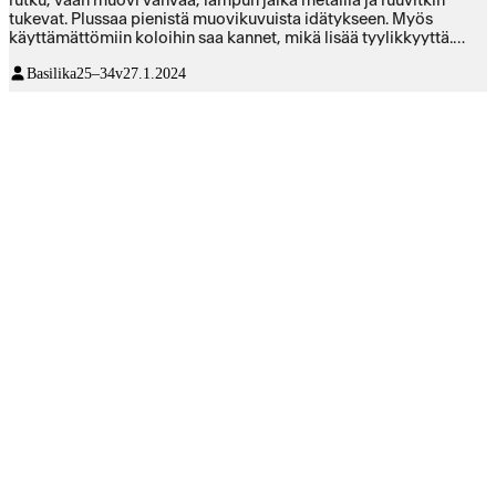
rutku, vaan muovi vahvaa, lampun jalka metallia ja ruuvitkin
tukevat. Plussaa pienistä muovikuvuista idätykseen. Myös
käyttämättömiin koloihin saa kannet, mikä lisää tyylikkyyttä.
Tykkäsin suuresti myös siitä, että vesisäiliöt saa erikseen irti,
Basilika
25–34v
27.1.2024
sekä kasvatuspaikat irti vesisäiliöstä joko kaikki kerralla, tai
sitten yksitellen. Sopii käytettäväksi ainakin mullan, savirouheen
ja brikettien kanssa. Molempien vesisäiliöiden kannessa on
tarpeeksi iso läpällinen aukko, josta voi lisätä vettä. Tarvittaessa
vesisäiliön voi kuljettaa kasveineen hanan luo täyttöä varten.
Lamppu tehokas ja sen korkeutta saa säädeltyä n. 27cm ylös alas.
Ajastin sisäänrakennettuna, joten ei tartte hommata esim
pistokkeeseen mitään lisäkapinetta. Hitusen hintava vempele,
mutta laadukasta ja sen lisäksi vielä tyylikästä ei halvalla saa.