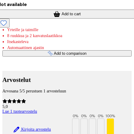
ot available
Add to cart
Yrteille ja taimille
8 ruukkua ja 2 kasvatuslaatikkoa
Itsekasteleva
Automaattinen ajastin
Add to comparison
Payment services
Arvostelut
Arvosana 5/5 perustuen 1 arvosteluun
5,0
Lue 1 tuotearvostelu
0
%
0
%
0
%
0
%
100
%
Kirjoita arvostelu