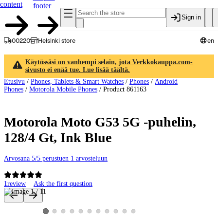
content
footer
Sign in
00220
Helsinki store
en
Käytössäsi on vanhempi selain, jota Verkkokauppa.com-
sivusto ei enää tue. Lue lisää täältä.
Etusivu
/
Phones, Tablets & Smart Watches
/
Phones
/
Android
Phones
/
Motorola Mobile Phones
/
Product 861163
Motorola Moto G53 5G -puhelin,
128/4 Gt, Ink Blue
Arvosana 5/5 perustuen 1 arvosteluun
1
review
Ask the first question
Product images and videos
View product image 2
View product image 3
View product image 4
View product image 5
View product image 6
View product image 7
View product image 8
View product image 9
View product image 10
View product image 11
View product image 1