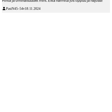
Hinta ja ominaisuudet mint. Eikä harmita jos tippuu ja hajoaa!
PasiN
45–54v
18.11.2024