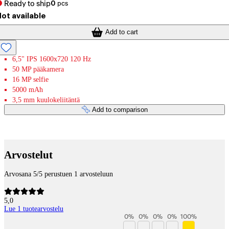
Ready to ship
0
pcs
ot available
Add to cart
6,5" IPS 1600x720 120 Hz
50 MP pääkamera
16 MP selfie
5000 mAh
3,5 mm kuulokeliitäntä
Add to comparison
Payment services
Arvostelut
Arvosana 5/5 perustuen 1 arvosteluun
5,0
Lue 1 tuotearvostelu
0
%
0
%
0
%
0
%
100
%