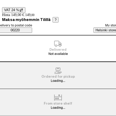
VAT 24 %
Price details
Hinta 149,00 €.
149
,
00
Maksa myöhemmin Tilillä
?
elect order method
elivery to postal code
My sto
Saatavuustiedot
00220
Helsinki store
Delivered
Not available
Ordered for pickup
Loading...
From store shelf
Loading...