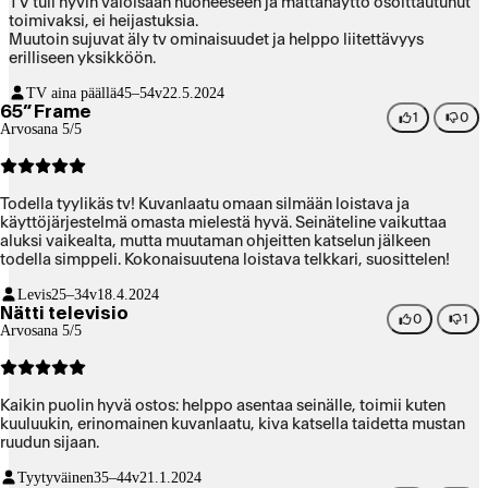
TV tuli hyvin valoisaan huoneeseen ja mattanäyttö osoittautunut
toimivaksi, ei heijastuksia.
Muutoin sujuvat äly tv ominaisuudet ja helppo liitettävyys
erilliseen yksikköön.
TV aina päällä
45–54v
22.5.2024
65” Frame
1
0
Arvosana 5/5
Todella tyylikäs tv! Kuvanlaatu omaan silmään loistava ja
käyttöjärjestelmä omasta mielestä hyvä. Seinäteline vaikuttaa
aluksi vaikealta, mutta muutaman ohjeitten katselun jälkeen
todella simppeli. Kokonaisuutena loistava telkkari, suosittelen!
Levis
25–34v
18.4.2024
Nätti televisio
0
1
Arvosana 5/5
Kaikin puolin hyvä ostos: helppo asentaa seinälle, toimii kuten
kuuluukin, erinomainen kuvanlaatu, kiva katsella taidetta mustan
ruudun sijaan.
Tyytyväinen
35–44v
21.1.2024