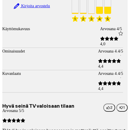
Kirjoita arvostelu
1
2
3
4
5
Käyttömukavuus
Arvosana 4/5
4,0
Ominaisuudet
Arvosana 4.4/5
4,4
Kuvanlaatu
Arvosana 4.4/5
4,4
Hyvä seinä TV valoisaan tilaan
2
1
Arvosana 5/5