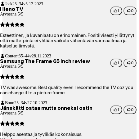
Jack
25–34v
5.12.2023
Hieno TV
1
0
Arvosana 5/5
Esteettinen, ja kuvanlaatu on erinomainen. Positiivisesti yllättynyt
että matte-pinta ei yhtään vaikuta vähentävän värmaailmaa ja
katseluelämystä.
Content
35–44v
28.11.2023
Samsung The Frame 65 inch review
1
0
Arvosana 5/5
TV was awesome. Best quality ever! I recommend the TV coz you
can change it to a picture frame.
Bonn
25–34v
27.10.2023
Jänskätti ostaa mutta onneksi ostin
1
0
Arvosana 5/5
Helppo asentaa ja tyylikäs kokonaisuus.