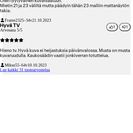
Olen tyytyväinen kuvanlaatuun.
Mietin 21 ja 23 väliltä mutta päädyin tähän 23 malliin mattanäytön
takia.
Frame23
25–34v
21.10.2023
Hyvä TV
1
1
Arvosana 5/5
Hieno tv. Hyvä kuva ei heijastuksia päivänvalossa. Musta on musta
kuvaruudulla. Kaukosäädin vaatii jonkiverran totuttelua.
Miksu
55–64v
10.10.2023
Lue kaikki 31 tuotearvostelua