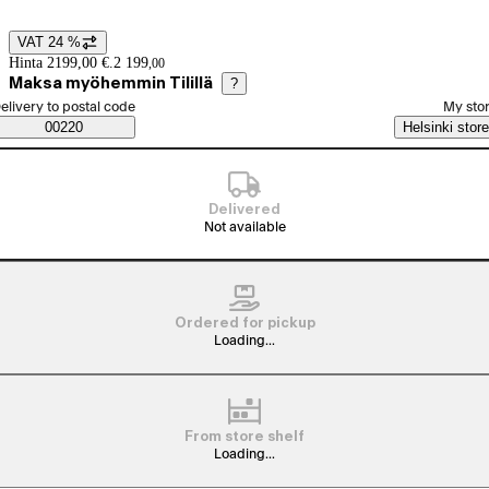
VAT 24 %
Price details
Hinta 2199,00 €.
2 199
,
00
Maksa myöhemmin Tilillä
?
elect order method
elivery to postal code
My sto
Saatavuustiedot
00220
Helsinki store
Delivered
Not available
Ordered for pickup
Loading...
From store shelf
Loading...