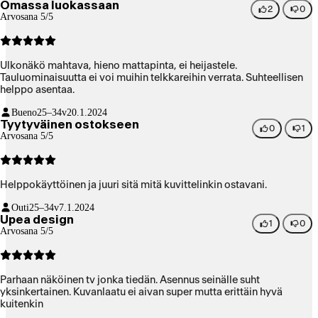
Omassa luokassaan
2
0
Arvosana 5/5
Ulkonäkö mahtava, hieno mattapinta, ei heijastele.
Tauluominaisuutta ei voi muihin telkkareihin verrata. Suhteellisen
helppo asentaa.
Bueno
25–34v
20.1.2024
Tyytyväinen ostokseen
0
1
Arvosana 5/5
Helppokäyttöinen ja juuri sitä mitä kuvittelinkin ostavani.
Outi
25–34v
7.1.2024
Upea design
1
0
Arvosana 5/5
Parhaan näköinen tv jonka tiedän. Asennus seinälle suht
yksinkertainen. Kuvanlaatu ei aivan super mutta erittäin hyvä
kuitenkin