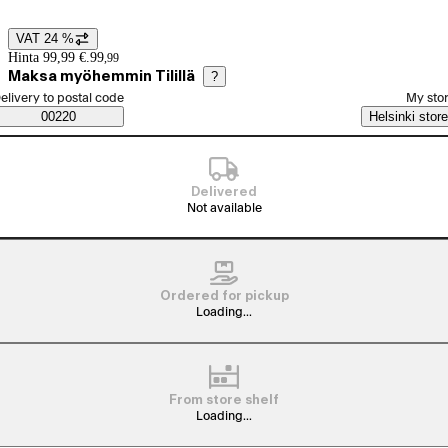
VAT 24 %
Price details
Hinta 99,99 €.
99
,
99
Maksa myöhemmin Tilillä
?
elect order method
elivery to postal code
My sto
Saatavuustiedot
00220
Helsinki store
Delivered
Not available
Ordered for pickup
Loading...
From store shelf
Loading...