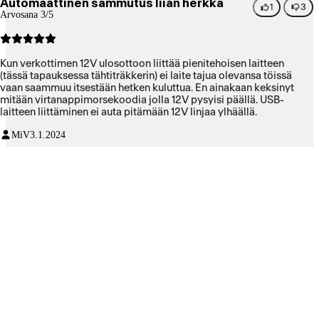
Automaattinen sammutus liian herkkä
1
3
Arvosana 3/5
Kun verkottimen 12V ulosottoon liittää pienitehoisen laitteen
(tässä tapauksessa tähtiträkkerin) ei laite tajua olevansa töissä
vaan saammuu itsestään hetken kuluttua. En ainakaan keksinyt
mitään virtanappimorsekoodia jolla 12V pysyisi päällä. USB-
laitteen liittäminen ei auta pitämään 12V linjaa ylhäällä.
MiV
3.1.2024