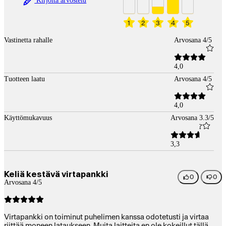
Kirjoita arvostelu
1
2
3
4
5
Vastinetta rahalle
Arvosana 4/5
4,0
Tuotteen laatu
Arvosana 4/5
4,0
Käyttömukavuus
Arvosana 3.3/5
3,3
Keliä kestävä virtapankki
0
0
Arvosana 4/5
Virtapankki on toiminut puhelimen kanssa odotetusti ja virtaa
riittää moneen lataukseen. Muita laitteita en ole kokeillut tällä