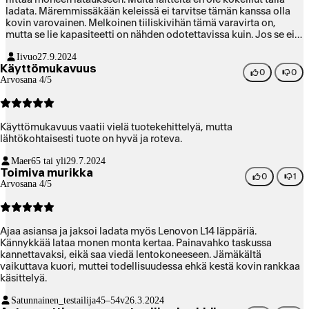
ladata. Märemmissäkään keleissä ei tarvitse tämän kanssa olla
kovin varovainen. Melkoinen tiiliskivihän tämä varavirta on,
mutta se lie kapasiteetti on nähden odotettavissa kuin. Jos se ei
haittaa, niin saat tästä konstailemattoman virtapankin vaikka
Iivuo
27.9.2024
mökkireissulle.
Käyttömukavuus
0
0
Arvosana 4/5
Käyttömukavuus vaatii vielä tuotekehittelyä, mutta
lähtökohtaisesti tuote on hyvä ja roteva.
Maer
65 tai yli
29.7.2024
Toimiva murikka
0
1
Arvosana 4/5
Ajaa asiansa ja jaksoi ladata myös Lenovon L14 läppäriä.
Kännykkää lataa monen monta kertaa. Painavahko taskussa
kannettavaksi, eikä saa viedä lentokoneeseen. Jämäkältä
vaikuttava kuori, muttei todellisuudessa ehkä kestä kovin rankkaa
käsittelyä.
Satunnainen_testailija
45–54v
26.3.2024