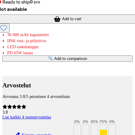
Ready to ship
0
pcs
ot available
Add to cart
30 000 mAh kapasiteetti
IP66 vesi- ja pölytiivis
LED-taskulamppu
PD 65W lataus
Add to comparison
Payment services
Arvostelut
Arvosana 3.8/5 perustuen 4 arvosteluun
3,8
Lue kaikki 4 tuotearvostelua
0
%
0
%
25
%
75
%
0
%