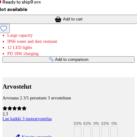
Ready to ship
0
pcs
ot available
Add to cart
Large capacity
IP66 water and dust resistant
12 LED lights
PD 18W charging
Add to comparison
Payment services
Arvostelut
Arvosana 2.3/5 perustuen 3 arvosteluun
2,3
Lue kaikki 3 tuotearvostelua
33
%
33
%
0
%
33
%
0
%