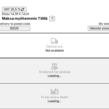
VAT 25,5 %
Price details
Hinta 54,99 €.
54
,
99
Maksa myöhemmin Tilillä
?
elect order method
elivery to postal code
My sto
Saatavuustiedot
00220
Helsinki store
Delivered
Not available
Ordered for pickup
Loading...
From store shelf
Loading...