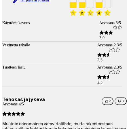
Kirjoita arvostelu
1
2
3
4
5
Käyttömukavuus
Arvosana 3/5
3,0
Vastinetta rahalle
Arvosana 2.3/5
2,3
Tuotteen laatu
Arvosana 2.3/5
2,3
Tehokas ja jykevä
2
3
Arvosana 4/5
Muutoin erinomainen varavirtalähde, mutta rakenteestaan
johtuen vähän kohtuuttoman kokoinen ja painoinen kapasiteensa