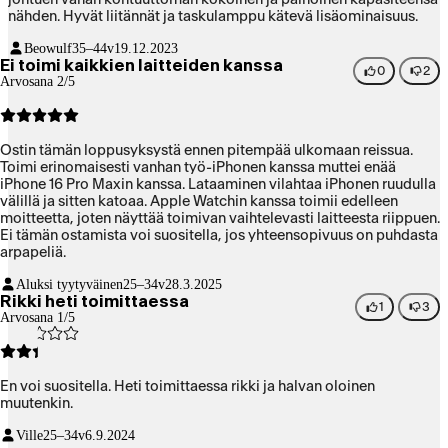
nähden. Hyvät liitännät ja taskulamppu kätevä lisäominaisuus.
Beowulf
35–44v
19.12.2023
Ei toimi kaikkien laitteiden kanssa
0
2
Arvosana 2/5
Ostin tämän loppusyksystä ennen pitempää ulkomaan reissua.
Toimi erinomaisesti vanhan työ-iPhonen kanssa muttei enää
iPhone 16 Pro Maxin kanssa. Lataaminen vilahtaa iPhonen ruudulla
välillä ja sitten katoaa. Apple Watchin kanssa toimii edelleen
moitteetta, joten näyttää toimivan vaihtelevasti laitteesta riippuen.
Ei tämän ostamista voi suositella, jos yhteensopivuus on puhdasta
arpapeliä.
Aluksi tyytyväinen
25–34v
28.3.2025
Rikki heti toimittaessa
1
3
Arvosana 1/5
En voi suositella. Heti toimittaessa rikki ja halvan oloinen
muutenkin.
Ville
25–34v
6.9.2024