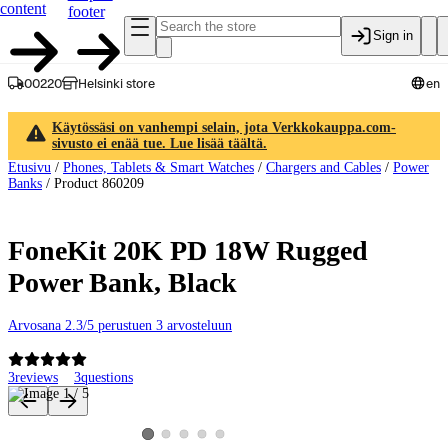
content
footer
Sign in
00220
Helsinki store
en
Käytössäsi on vanhempi selain, jota Verkkokauppa.com-
sivusto ei enää tue. Lue lisää täältä.
Etusivu
/
Phones, Tablets & Smart Watches
/
Chargers and Cables
/
Power
Banks
/
Product 860209
FoneKit 20K PD 18W Rugged
Power Bank, Black
Arvosana 2.3/5 perustuen 3 arvosteluun
3
reviews
3
questions
Product images and videos
View product image 2
View product image 3
View product image 4
View product image 5
View product image 1