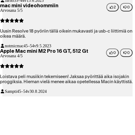
Jarno
35–44v
13.6.2023
mac mini videohommiin
2
0
Arvosana 5/5
Uusin Resolve 18 pyöriin tällä oikein mukavasti ja usb-c liittimiä on
oikea määrä.
notmicmac
45–54v
9.5.2023
Apple Mac mini M2 Pro 16 GT, 512 Gt
0
0
Arvosana 4/5
Loistava peli musiikin tekemiseen! Jaksaa pyörittää aika isojakin
proggiksia. Hieman vielä menee aikaa opetellessa Macin käyttistä.
Sampti
45–54v
30.8.2024