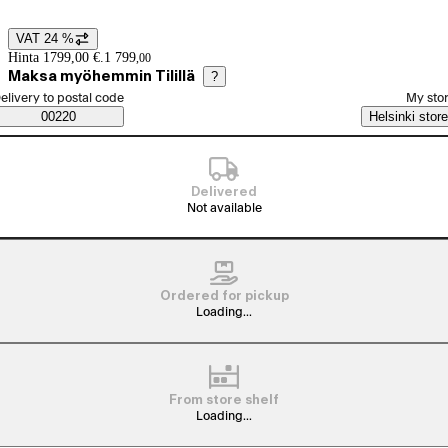
VAT 24 %
Price details
Hinta 1799,00 €.
1 799
,
00
Maksa myöhemmin Tilillä
?
elect order method
elivery to postal code
My sto
Saatavuustiedot
00220
Helsinki store
Delivered
Not available
Ordered for pickup
Loading...
From store shelf
Loading...