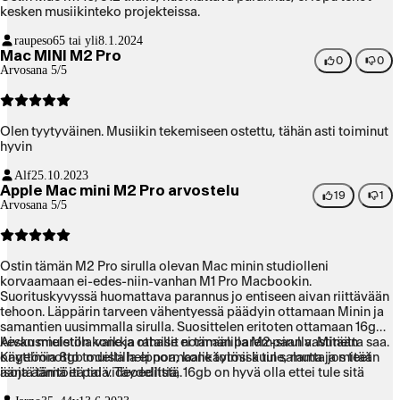
kesken musiikinteko projekteissa.
raupeso
65 tai yli
8.1.2024
Mac MINI M2 Pro
0
0
Arvosana 5/5
Olen tyytyväinen. Musiikin tekemiseen ostettu, tähän asti toiminut
hyvin
Alf
25.10.2023
Apple Mac mini M2 Pro arvostelu
19
1
Arvosana 5/5
Ostin tämän M2 Pro sirulla olevan Mac minin studiolleni
korvaamaan ei-edes-niin-vanhan M1 Pro Macbookin.
Suorituskyvyssä huomattava parannus jo entiseen aivan riittävään
tehoon. Läppärin tarveen vähentyessä päädyin ottamaan Minin ja
samantien uusimmalla sirulla. Suosittelen eritoten ottamaan 16gb
keskusmuistilla vaikka ottaisit normaalilla M2-sirulla. Mitään
Aivan mieletön kone ja rahalle ei tämän parempaan vastinetta saa.
ongelmia 8gb muistilla ei normaalikäytössä tule, mutta jos teet
Käyttöönotto todella helppoa, kone toimii kuin salama ja mitään
isoja äänitöitä tai videoedittiä, 16gb on hyvä olla ettei tule sitä
ääntä tämä ei pidä. Täydellistä.
pienintäkään hikottelua.