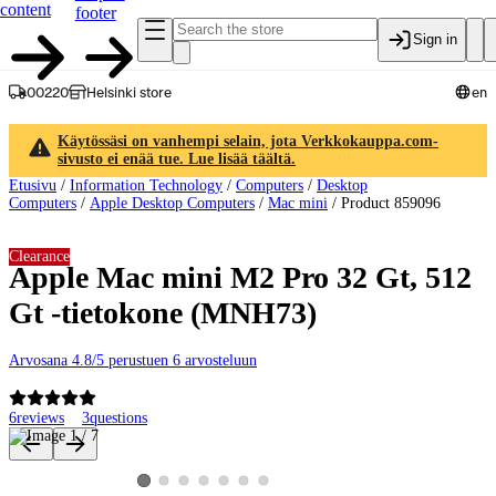
content
footer
Sign in
00220
Helsinki store
en
Käytössäsi on vanhempi selain, jota Verkkokauppa.com-
sivusto ei enää tue. Lue lisää täältä.
Etusivu
/
Information Technology
/
Computers
/
Desktop
Computers
/
Apple Desktop Computers
/
Mac mini
/
Product 859096
Clearance
Apple Mac mini M2 Pro 32 Gt, 512
Gt -tietokone (MNH73)
Arvosana 4.8/5 perustuen 6 arvosteluun
6
reviews
3
questions
Product images and videos
View product image 2
View product image 3
View product image 4
View product image 5
View product image 6
View product image 7
View product image 1