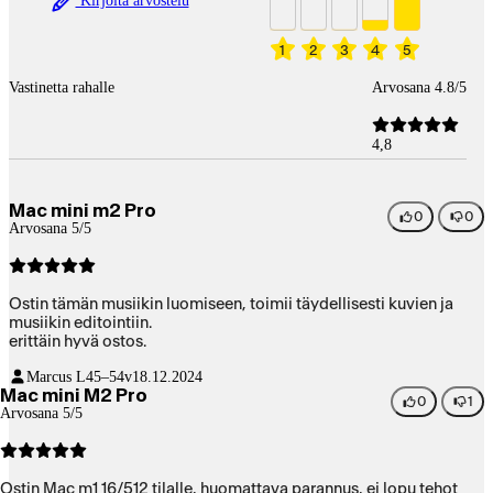
Kirjoita arvostelu
1
2
3
4
5
Vastinetta rahalle
Arvosana 4.8/5
4,8
Mac mini m2 Pro
0
0
Arvosana 5/5
Ostin tämän musiikin luomiseen, toimii täydellisesti kuvien ja
musiikin editointiin.
erittäin hyvä ostos.
Marcus L
45–54v
18.12.2024
Mac mini M2 Pro
0
1
Arvosana 5/5
Ostin Mac m1 16/512 tilalle, huomattava parannus, ei lopu tehot