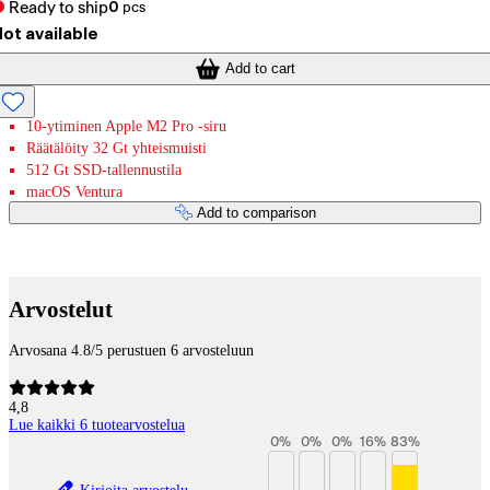
Ready to ship
0
pcs
ot available
Add to cart
10-ytiminen Apple M2 Pro -siru
Räätälöity 32 Gt yhteismuisti
512 Gt SSD-tallennustila
macOS Ventura
Add to comparison
Payment services
Arvostelut
Arvosana 4.8/5 perustuen 6 arvosteluun
4,8
Lue kaikki 6 tuotearvostelua
0
%
0
%
0
%
16
%
83
%