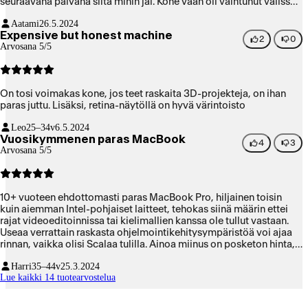
seuraavana päivänä siitä mihin jäi. Kone vaan oli vaihtunut välissä.
Onhan tämä iso- panostus, mutta jos kestää samat kuin edellinen,
Aatami
26.5.2024
niin maksaa itsensä takaisin.
Expensive but honest machine
2
0
Arvosana 5/5
On tosi voimakas kone, jos teet raskaita 3D-projekteja, on ihan
paras juttu. Lisäksi, retina-näytöllä on hyvä värintoisto
Leo
25–34v
6.5.2024
Vuosikymmenen paras MacBook
4
3
Arvosana 5/5
10+ vuoteen ehdottomasti paras MacBook Pro, hiljainen toisin
kuin aiemman Intel-pohjaiset laitteet, tehokas siinä määrin ettei
rajat videoeditoinnissa tai kielimallien kanssa ole tullut vastaan.
Useaa verrattain raskasta ohjelmointikehitysympäristöä voi ajaa
rinnan, vaikka olisi Scalaa tulilla. Ainoa miinus on posketon hinta,
mutta vyön solkea kannattaa tämän takia kiristää, jos suinkin
Harri
35–44v
25.3.2024
mahdollista. Worth of every eurocent.
Lue kaikki 14 tuotearvostelua