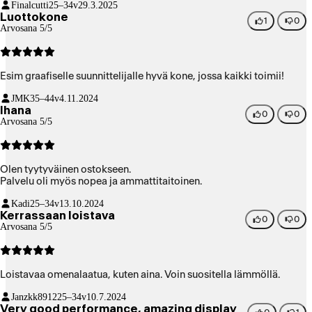
Finalcutti
25–34v
29.3.2025
Luottokone
1
0
Arvosana 5/5
Esim graafiselle suunnittelijalle hyvä kone, jossa kaikki toimii!
JMK
35–44v
4.11.2024
Ihana
0
0
Arvosana 5/5
Olen tyytyväinen ostokseen.
Palvelu oli myös nopea ja ammattitaitoinen.
Kadi
25–34v
13.10.2024
Kerrassaan loistava
0
0
Arvosana 5/5
Loistavaa omenalaatua, kuten aina. Voin suositella lämmöllä.
Janzkk8912
25–34v
10.7.2024
Very good performance, amazing display