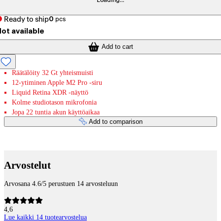
Loading...
Ready to ship
0
pcs
ot available
Add to cart
Räätälöity 32 Gt yhteismuisti
12-ytiminen Apple M2 Pro -siru
Liquid Retina XDR ‐näyttö
Kolme studiotason mikrofonia
Jopa 22 tuntia akun käyttöaikaa
Add to comparison
Payment services
Arvostelut
Arvosana 4.6/5 perustuen 14 arvosteluun
4,6
Lue kaikki 14 tuotearvostelua