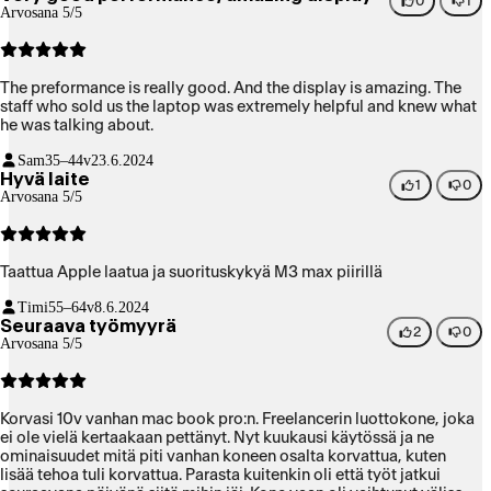
0
1
Arvosana 5/5
The preformance is really good. And the display is amazing. The
staff who sold us the laptop was extremely helpful and knew what
he was talking about.
Sam
35–44v
23.6.2024
Hyvä laite
1
0
Arvosana 5/5
Taattua Apple laatua ja suorituskykyä M3 max piirillä
Timi
55–64v
8.6.2024
Seuraava työmyyrä
2
0
Arvosana 5/5
Korvasi 10v vanhan mac book pro:n. Freelancerin luottokone, joka
ei ole vielä kertaakaan pettänyt. Nyt kuukausi käytössä ja ne
ominaisuudet mitä piti vanhan koneen osalta korvattua, kuten
lisää tehoa tuli korvattua. Parasta kuitenkin oli että työt jatkui