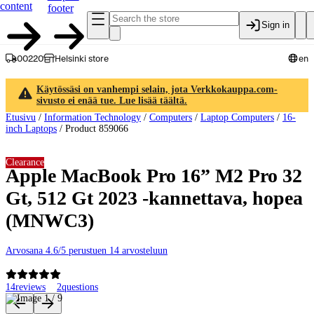
content
footer
Sign in
00220
Helsinki store
en
Käytössäsi on vanhempi selain, jota Verkkokauppa.com-
sivusto ei enää tue. Lue lisää täältä.
Etusivu
/
Information Technology
/
Computers
/
Laptop Computers
/
16-
inch Laptops
/
Product 859066
Clearance
Apple MacBook Pro 16” M2 Pro 32
Gt, 512 Gt 2023 -kannettava, hopea
(MNWC3)
Arvosana 4.6/5 perustuen 14 arvosteluun
14
reviews
2
questions
Product images and videos