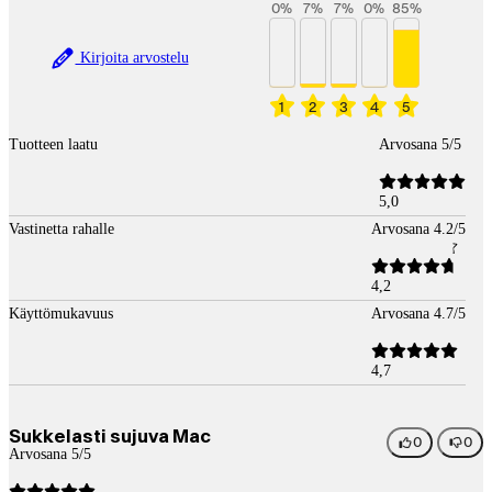
0
%
7
%
7
%
0
%
85
%
Kirjoita arvostelu
1
2
3
4
5
Tuotteen laatu
Arvosana 5/5
5,0
Vastinetta rahalle
Arvosana 4.2/5
4,2
Käyttömukavuus
Arvosana 4.7/5
4,7
Sukkelasti sujuva Mac
0
0
Arvosana 5/5