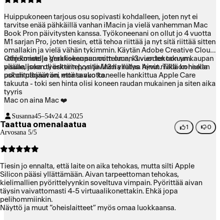
Huippukoneen tarjous osu sopivasti kohdalleen, joten nyt ei
tarvitse enää pähkäillä vanhan iMacin ja vielä vanhemman Mac
Book Pron päivitysten kanssa. Työkoneenani on ollut jo 4 vuotta
M1 sarjan Pro, joten tiesin, että tehoa riittää ja nyt sitä riittää sitten
omallakin ja vielä vähän tykimmin. Käytän Adobe Creative Cloud
-ohjelmistoja graafiseen suunnitteluun, kuvien tekoon ym.
Otin koneelle Verkkokaupan.com oman 3 vuoden takuun kaupan
visuaaliseen työskentelyyn ja M3:lla rullaa hyvin. Tällä koneella
päälle, joka oli erittäin positiivinen yllätys. Ainut mikä on hiukan
uskon pärjääväni monta vuotta.
pohdituttanut on, että saako koneelle hankittua Apple Care
takuuta - toki sen hinta olisi koneen raudan mukainen ja siten aika
tyyris
Mac on aina Mac ❤️
Susanna
45–54v
24.4.2025
Taattua omenalaatua
1
0
Arvosana 5/5
Tiesin jo ennalta, että laite on aika tehokas, mutta silti Apple
Silicon pääsi yllättämään. Aivan tarpeettoman tehokas,
kielimallien pyörittelyynkin soveltuva vimpain. Pyörittää aivan
täysin vaivattomasti 4-5 virtuaalikonettakin. Ehkä jopa
pelihommiinkin.
Näyttö ja muut ”oheislaitteet” myös omaa luokkaansa.